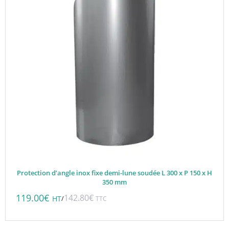
Protection d’angle inox fixe demi-lune soudée L 300 x P 150 x H
350 mm
119.00
€
142.80
€
/
HT
TTC