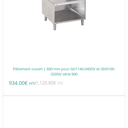
Piètement ouvert L 600 mm pour GG1140-040GV et GN0100-
020GV série 900
934.00
€
1,120.80
€
/
HT
TTC