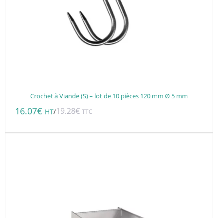
Crochet à Viande (S) – lot de 10 pièces 120 mm Ø 5 mm
16.07
€
19.28
€
/
HT
TTC