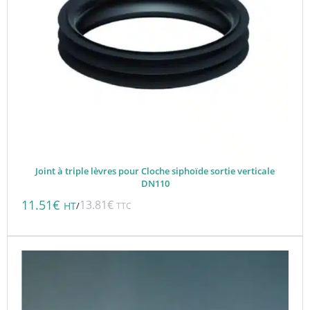
Joint à triple lèvres pour Cloche siphoïde sortie verticale
DN110
11.51
€
13.81
€
/
HT
TTC