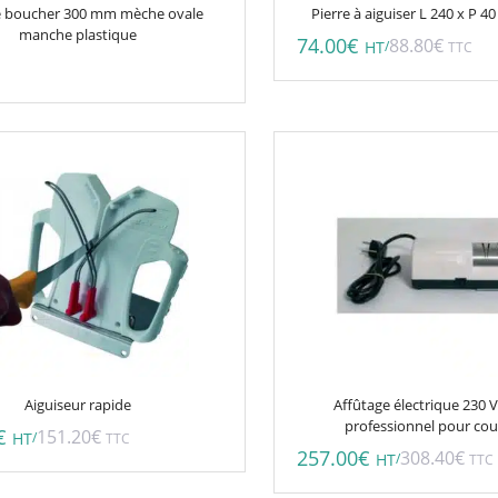
de boucher 300 mm mèche ovale
Pierre à aiguiser L 240 x P 
manche plastique
74.00
€
88.80
€
/
HT
TTC
Aiguiseur rapide
Affûtage électrique 230
professionnel pour co
€
151.20
€
/
HT
TTC
257.00
€
308.40
€
/
HT
TTC