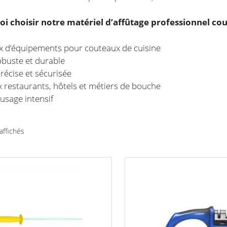
i choisir notre matériel d’affûtage professionnel co
x d’équipements pour couteaux de cuisine
obuste et durable
écise et sécurisée
 restaurants, hôtels et métiers de bouche
 usage intensif
Trié
affichés
par
prix
croissant