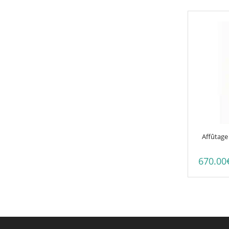
Affûtage
670.00