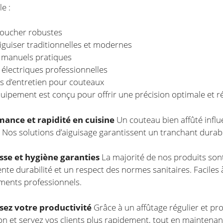
e :
boucher robustes
aiguiser traditionnelles et modernes
 manuels pratiques
 électriques professionnelles
s d’entretien pour couteaux
ipement est conçu pour offrir une précision optimale et 
ance et rapidité en cuisine
Un couteau bien affûté influe
. Nos solutions d’aiguisage garantissent un tranchant durabl
se et hygiène garanties
La majorité de nos produits sont
ente durabilité et un respect des normes sanitaires. Faciles 
ments professionnels.
sez votre productivité
Grâce à un affûtage régulier et pr
on et servez vos clients plus rapidement, tout en maintenan