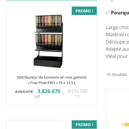
PROMO !
✅
Pourquo
Large choi
Matériel r
Découpe pr
Adapté aux
Idéal pour
10 résultats 
Distributeur de bonbons en vrac gamme
« Free Flow PRO » 16 x 13.5 L
Le
Le
3,826.67
€
4,592.00
€
4,666.67
€
Ce
/
prix
prix
HT
TTC
produit
initial
actuel
était :
est :
a
4,666.67€.
3,826.67€.
plusieurs
variations.
Ce
PROMO !
Les