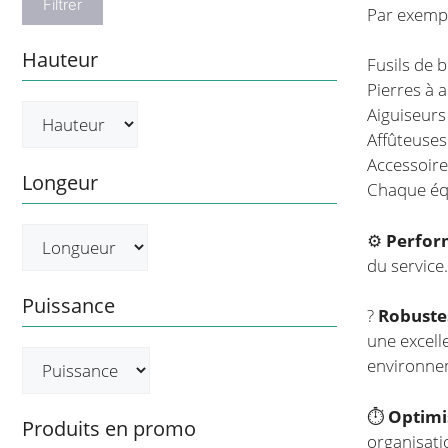
Filtrer
Par exempl
Hauteur
Fusils de 
Pierres à 
Aiguiseurs
Affûteuses
Accessoire
Longeur
Chaque équ
⚙️
Perform
du service
Puissance
?
Robustes
une excell
environne
⏱️
Optimi
Produits en promo
organisati