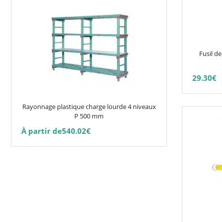
produit
options
a
peuvent
plusieurs
être
variations.
choisies
Les
Fusil 
sur
options
la
peuvent
29.30
€
page
être
du
choisies
Rayonnage plastique charge lourde 4 niveaux
produit
Ce
sur
P 500 mm
produit
la
À partir de
540.02
€
a
page
plusieurs
du
variations.
produit
Les
options
peuvent
être