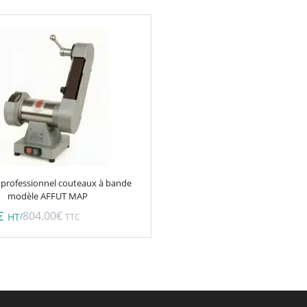
 professionnel couteaux à bande
modèle AFFUT MAP
€
804.00
€
/
HT
TTC