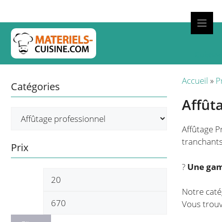
Aller
au
contenu
Cuisso
Accueil
»
P
Catégories
Affût
Affûtage P
tranchants
Prix
?
Une gam
Prix
Prix
Notre caté
min
max
Vous trouv