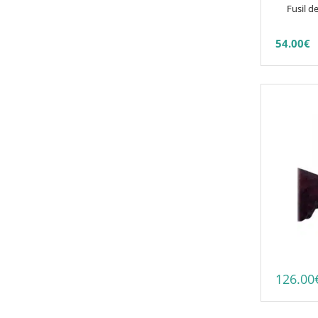
choisies
Fusil 
sur
la
54.00
€
page
du
produit
126.00