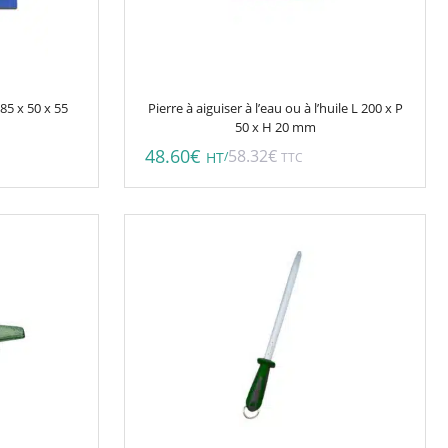
85 x 50 x 55
Pierre à aiguiser à l’eau ou à l’huile L 200 x P
50 x H 20 mm
48.60
€
58.32
€
/
HT
TTC