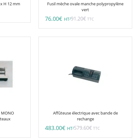
40 x H 12 mm
Fusil mèche ovale manche polypropylène
vert
76.00
€
91.20
€
/
HT
TTC
 V MONO
Affûteuse électrique avec bande de
uteaux
rechange
483.00
€
579.60
€
/
HT
TTC