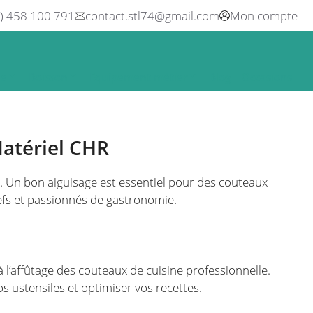
0) 458 100 791
contact.stl74@gmail.com
Mon compte
ne
Boisson
Equipement métier
Blog
Occasions
Matériel CHR
e. Un bon aiguisage est essentiel pour des couteaux
hefs et passionnés de gastronomie.
à l’affûtage des couteaux de cuisine professionnelle.
s ustensiles et optimiser vos recettes.