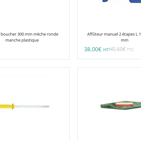
de boucher 300 mm mèche ronde
Affûteur manuel 2 étapes L 1
manche plastique
mm
38.00
€
45.60
€
/
HT
TTC