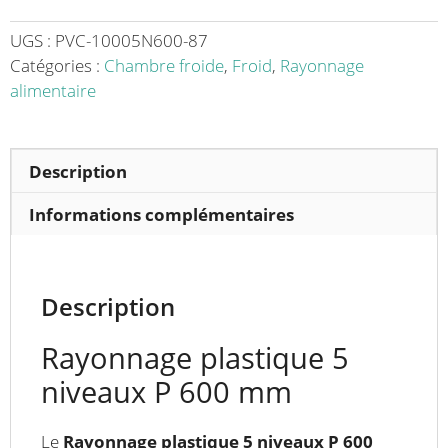
5
niveaux
UGS :
PVC-10005N600-87
P
Catégories :
Chambre froide
,
Froid
,
Rayonnage
600
alimentaire
mm
Description
Informations complémentaires
Description
Rayonnage plastique 5
niveaux P 600 mm
Le
Rayonnage plastique 5 niveaux P 600