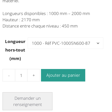
matériel.
Longueurs disponibles : 1000 mm – 2000 mm
Hauteur : 2170 mm
Distance entre chaque niveau : 450 mm
Longueur
hors-tout
(mm)
Ajouter au panier
quantité
de
Rayonnage
plastique
charge
lourde