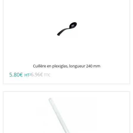
produit
Cuillère en plexiglas, longueur 240 mm
5.80
€
6.96
€
/
HT
TTC