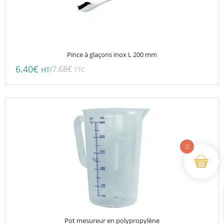
Pince à glaçons inox L 200 mm
6.40
€
7.68
€
/
HT
TTC
Ce
produit
a
plusieurs
0
variations.
Les
options
peuvent
être
choisies
Pot mesureur en polypropylène