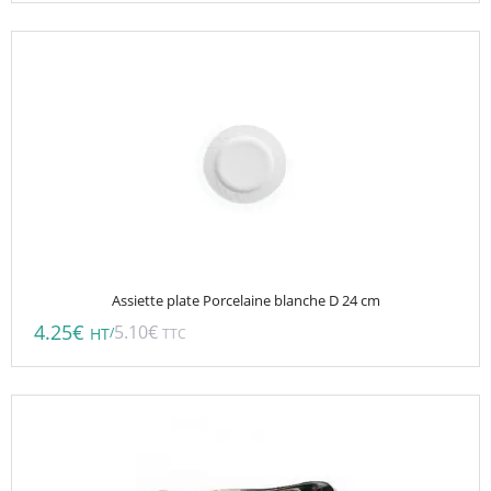
page
du
produit
Assiette plate Porcelaine blanche D 24 cm
4.25
€
5.10
€
/
HT
TTC