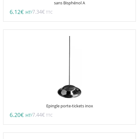
sans Bisphénol A
6.12
€
7.34
€
/
HT
TTC
Epingle porte-tickets inox
6.20
€
7.44
€
/
HT
TTC