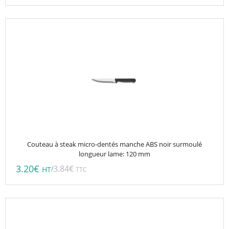
page
du
produit
Couteau à steak micro-dentés manche ABS noir surmoulé
longueur lame: 120 mm
3.20
€
3.84
€
/
HT
TTC
Ce
produit