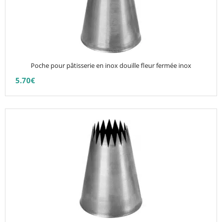
Les
options
peuvent
être
choisies
Poche pour pâtisserie en inox douille fleur fermée inox
sur
5.70
€
la
page
du
produit