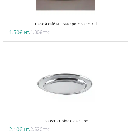
Tasse à café MILANO porcelaine 9 Cl
1.50
€
1.80
€
/
HT
TTC
Plateau cuisine ovale inox
2.10
€
2.52
€
/
HT
TTC