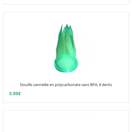
Ce
produit
a
plusieurs
variations.
Les
options
peuvent
être
choisies
Douille cannelée en polycarbonate sans BPA, 8 dents
sur
3.90
€
la
page
du
Ce
produit
produit
a