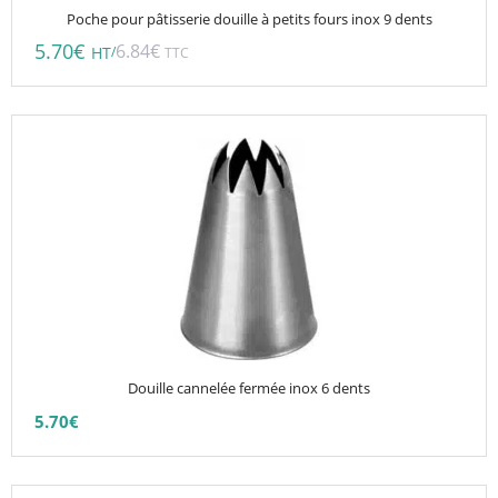
Poche pour pâtisserie douille à petits fours inox 9 dents
5.70
€
6.84
€
/
HT
TTC
Ce
produit
a
plusieurs
variations.
Les
options
peuvent
être
choisies
Douille cannelée fermée inox 6 dents
sur
5.70
€
la
page
du
Ce