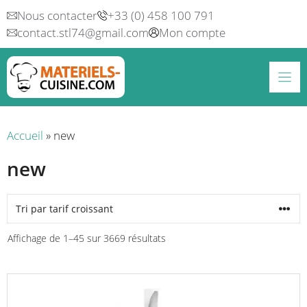
Aller
Nous contacter
+33 (0) 458 100 791
au
contact.stl74@gmail.com
Mon compte
contenu
Accueil
»
new
new
Trié
Affichage de 1–45 sur 3669 résultats
par
prix
croissant