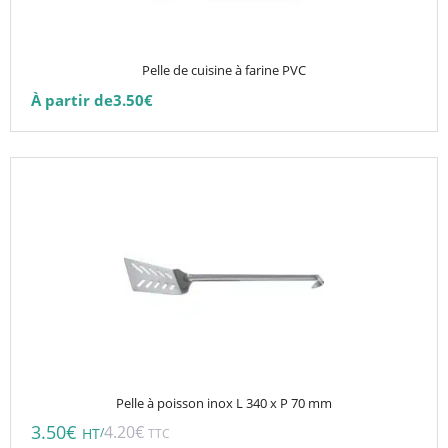
peuvent
être
choisies
Pelle de cuisine à farine PVC
sur
À partir de
3.50
€
la
page
du
produit
Pelle à poisson inox L 340 x P 70 mm
3.50
€
4.20
€
/
HT
TTC