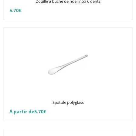
Douille à bûche de noêl inox 6 dents
sur
5.70
€
la
page
du
Ce
produit
produit
a
plusieurs
variations.
Les
options
peuvent
être
choisies
Spatule polyglass
sur
À partir de
5.70
€
la
page
du