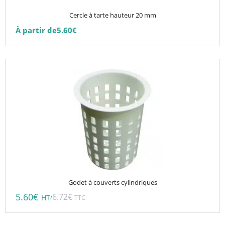
choisies
Cercle à tarte hauteur 20 mm
sur
À partir de
5.60
€
la
page
du
produit
Godet à couverts cylindriques
5.60
€
6.72
€
/
HT
TTC