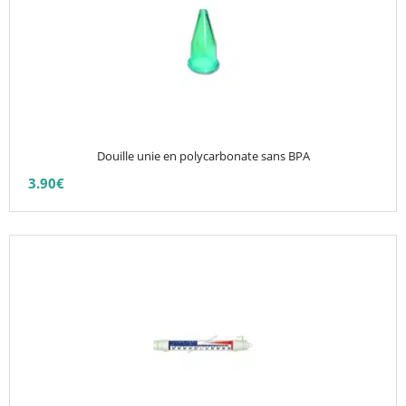
plusieurs
variations.
Les
options
peuvent
être
choisies
Douille unie en polycarbonate sans BPA
sur
3.90
€
la
page
du
produit