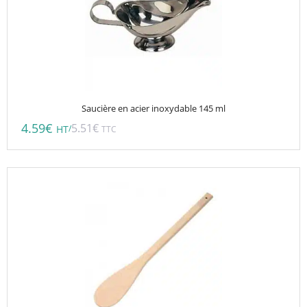
Saucière en acier inoxydable 145 ml
4.59
€
5.51
€
/
HT
TTC