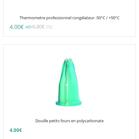
Thermometre professionnel congélateur -50°C / +50°C
4.00
€
4.80
€
/
HT
TTC
Ce
produit
a
plusieurs
variations.
Les
options
peuvent
être
choisies
Douille petits fours en polycarbonate
sur
4.00
€
la