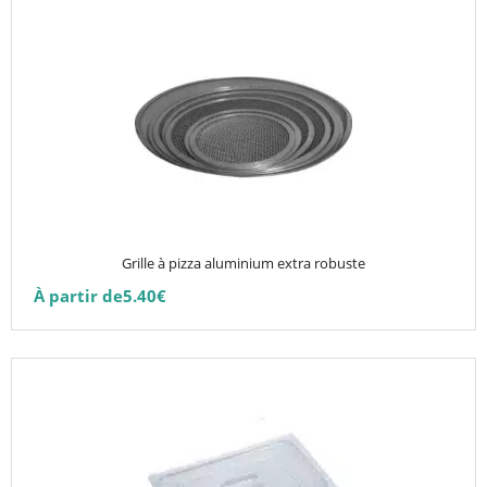
Ce
produit
a
plusieurs
variations.
Les
options
peuvent
être
choisies
Grille à pizza aluminium extra robuste
sur
À partir de
5.40
€
la
page
du
produit