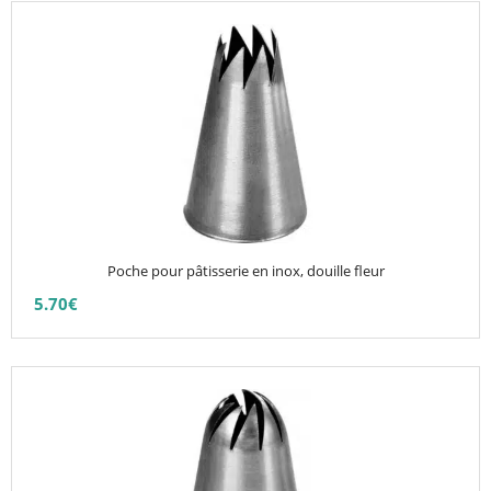
Ce
produit
a
plusieurs
variations.
Les
options
peuvent
être
choisies
Poche pour pâtisserie en inox, douille fleur
sur
5.70
€
la
page
du
Ce
produit
produit
a
plusieurs
variations.