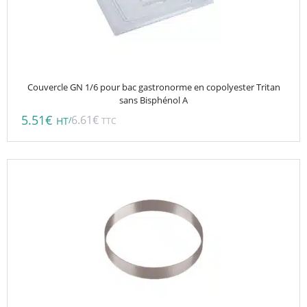
Couvercle GN 1/6 pour bac gastronorme en copolyester Tritan
sans Bisphénol A
5.51
€
6.61
€
/
HT
TTC
Ce
produit
a
plusieurs
variations.
Les
options
peuvent
être