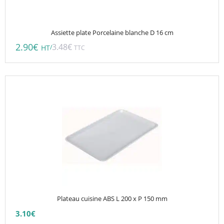
Assiette plate Porcelaine blanche D 16 cm
2.90
€
3.48
€
/
HT
TTC
Ce
produit
a
plusieurs
variations.
Les
options
peuvent
être
choisies
Plateau cuisine ABS L 200 x P 150 mm
sur
3.10
€
la