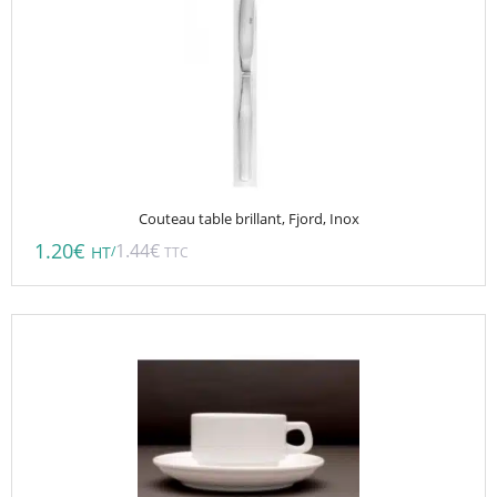
Couteau table brillant, Fjord, Inox
1.20
€
1.44
€
/
HT
TTC