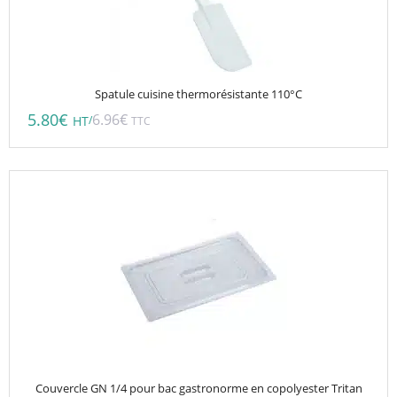
Spatule cuisine thermorésistante 110°C
5.80
€
6.96
€
/
HT
TTC
Couvercle GN 1/4 pour bac gastronorme en copolyester Tritan