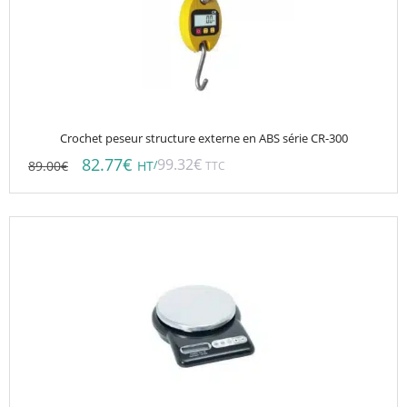
Crochet peseur structure externe en ABS série CR-300
82.77
€
99.32
€
89.00
€
/
HT
TTC