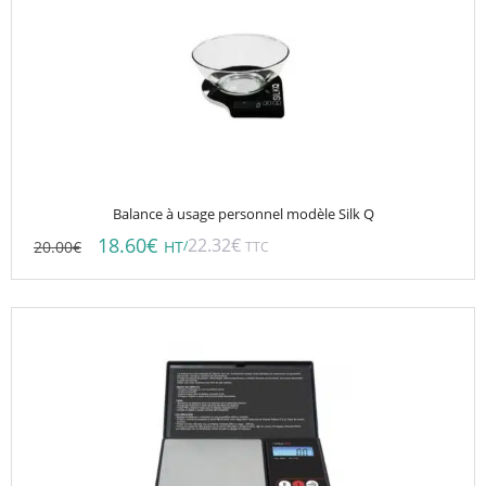
Balance à usage personnel modèle Silk Q
18.60
€
22.32
€
20.00
€
/
HT
TTC