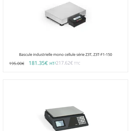
Bascule industrielle mono cellule série Z3T, Z3T-F1-150
181.35
€
217.62
€
195.00
€
/
HT
TTC