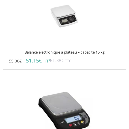
Balance électronique à plateau – capacité 15 kg
51.15
€
61.38
€
55.00
€
/
HT
TTC