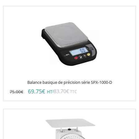
Balance basique de précision série SPX-1000-D
69.75
€
83.70
€
75.00
€
/
HT
TTC