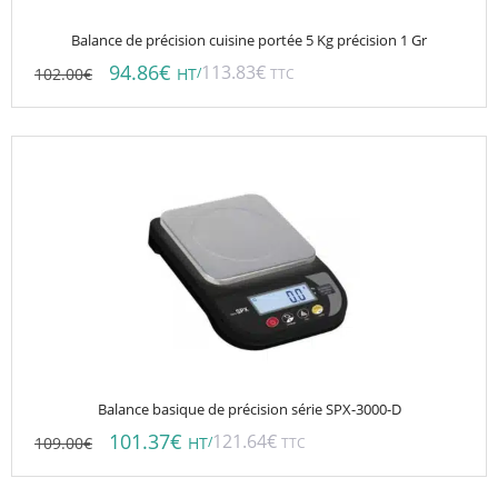
Balance de précision cuisine portée 5 Kg précision 1 Gr
94.86
€
113.83
€
102.00
€
/
HT
TTC
Balance basique de précision série SPX-3000-D
101.37
€
121.64
€
109.00
€
/
HT
TTC