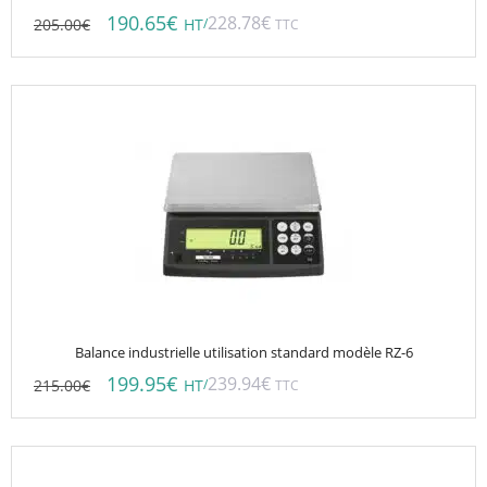
190.65
€
228.78
€
205.00
€
/
HT
TTC
Balance industrielle utilisation standard modèle RZ-6
199.95
€
239.94
€
215.00
€
/
HT
TTC