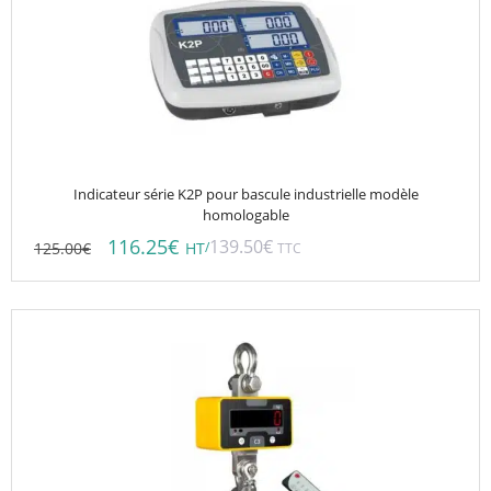
Indicateur série K2P pour bascule industrielle modèle
homologable
116.25
€
139.50
€
125.00
€
/
HT
TTC