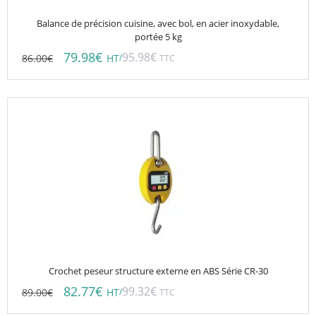
Balance de précision cuisine, avec bol, en acier inoxydable,
portée 5 kg
79.98
€
95.98
€
86.00
€
/
HT
TTC
Crochet peseur structure externe en ABS Série CR-30
82.77
€
99.32
€
89.00
€
/
HT
TTC