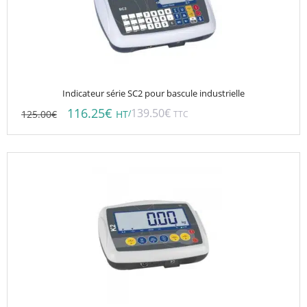
Indicateur série SC2 pour bascule industrielle
116.25
€
139.50
€
125.00
€
/
HT
TTC