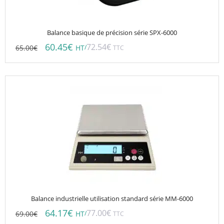
Balance basique de précision série SPX-6000
60.45
€
72.54
€
65.00
€
/
HT
TTC
Balance industrielle utilisation standard série MM-6000
64.17
€
77.00
€
69.00
€
/
HT
TTC