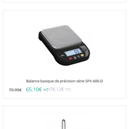
Balance basique de précision série SPX-600-D
65.10
€
78.12
€
70.00
€
/
HT
TTC