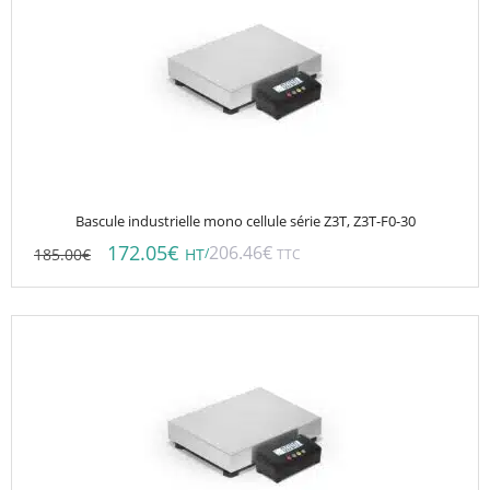
Bascule industrielle mono cellule série Z3T, Z3T-F0-30
172.05
€
206.46
€
185.00
€
/
HT
TTC