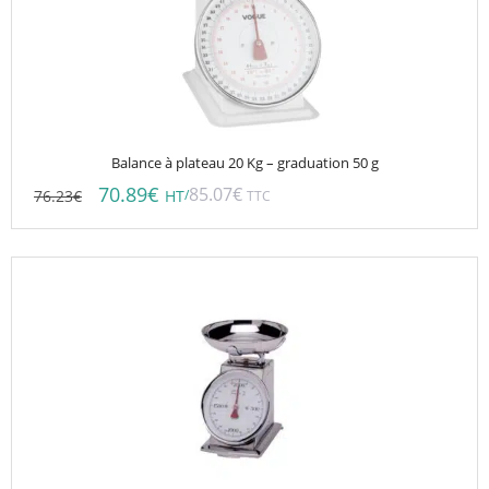
Balance à plateau 20 Kg – graduation 50 g
70.89
€
85.07
€
76.23
€
/
HT
TTC