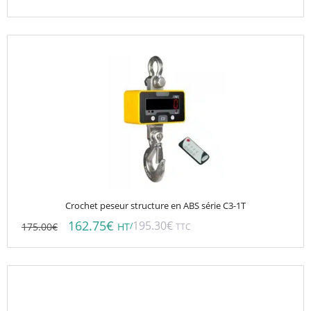
Crochet peseur structure en ABS série C3-1T
162.75
€
195.30
€
175.00
€
/
HT
TTC