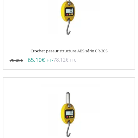
Crochet peseur structure ABS série CR-30S
65.10
€
78.12
€
70.00
€
/
HT
TTC