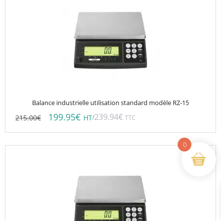
Balance industrielle utilisation standard modèle RZ-15
199.95
€
239.94
€
215.00
€
/
HT
TTC
0