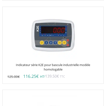
Indicateur série K2E pour bascule industrielle modèle
homologable
116.25
€
139.50
€
125.00
€
/
HT
TTC