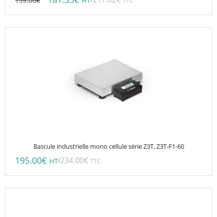
195.00
€
HT
TTC
Bascule industrielle mono cellule série Z3T, Z3T-F1-60
195.00
€
234.00
€
/
HT
TTC