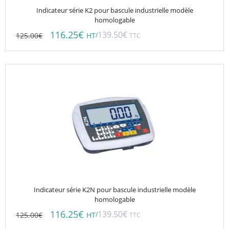
Indicateur série K2 pour bascule industrielle modèle
homologable
116.25
€
139.50
€
125.00
€
/
HT
TTC
Indicateur série K2N pour bascule industrielle modèle
homologable
116.25
€
139.50
€
125.00
€
/
HT
TTC