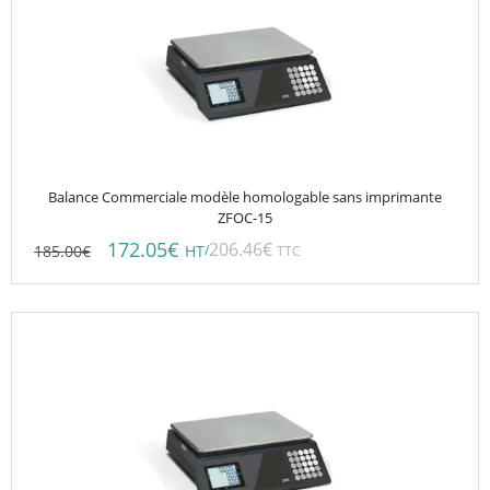
Balance Commerciale modèle homologable sans imprimante
ZFOC-15
172.05
€
206.46
€
185.00
€
/
HT
TTC