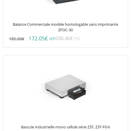
Balance Commerciale modèle homologable sans imprimante
ZFOC-30
172.05
€
206.46
€
185.00
€
/
HT
TTC
Bascule industrielle mono cellule série Z3T, Z3T-F0-6