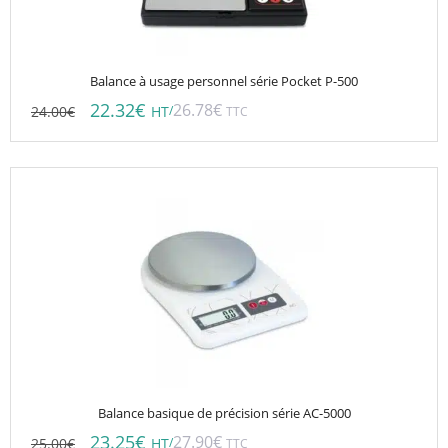
Balance à usage personnel série Pocket P-500
22.32
€
26.78
€
24.00
€
/
HT
TTC
Balance basique de précision série AC-5000
23.25
€
27.90
€
25.00
€
/
HT
TTC