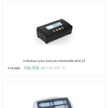
Indicateur pour bascule industrielle série Z3
106.95
€
128.34
€
115.00
€
/
HT
TTC