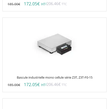
172.05
€
206.46
€
185.00
€
/
HT
TTC
Bascule industrielle mono cellule série Z3T, Z3T-F0-15
172.05
€
206.46
€
185.00
€
/
HT
TTC