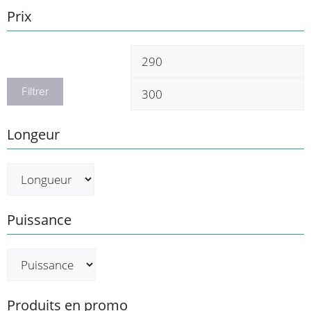
Prix
Prix
P
min
m
Filtrer
Longeur
Puissance
Produits en promo