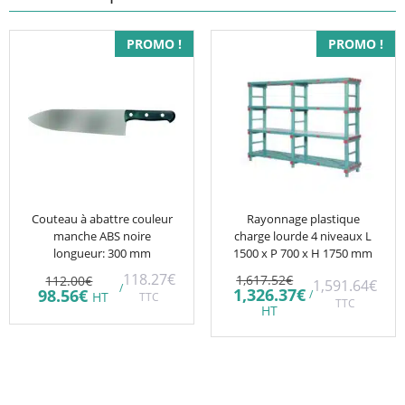
PROMO !
PROMO !
Couteau à abattre couleur
Rayonnage plastique
manche ABS noire
charge lourde 4 niveaux L
longueur: 300 mm
1500 x P 700 x H 1750 mm
Le
Le
118.27
€
1,617.52
€
112.00
€
1,591.64
€
/
prix
prix
Le
Le
1,326.37
€
98.56
€
/
HT
TTC
initial
TTC
initial
prix
prix
HT
était :
était :
actuel
actuel
1,617.52€.
112.00€.
est :
est :
1,326.37€.
98.56€.