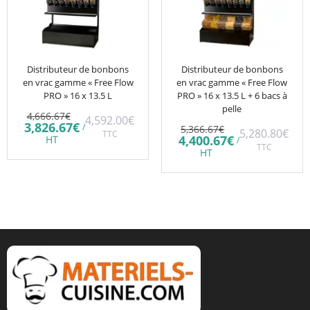
Distributeur de bonbons
Distributeur de bonbons
en vrac gamme « Free Flow
en vrac gamme « Free Flow
PRO » 16 x 13.5 L
PRO » 16 x 13.5 L + 6 bacs à
pelle
Le
4,666.67
€
4,592.00
€
prix
Le
3,826.67
€
Le
/
5,366.67
€
5,280.80
€
initial
TTC
prix
prix
Le
4,400.67
€
HT
/
était :
actuel
initial
TTC
prix
HT
4,666.67€.
est :
était :
actuel
3,826.67€.
5,366.67€.
est :
4,400.67€.