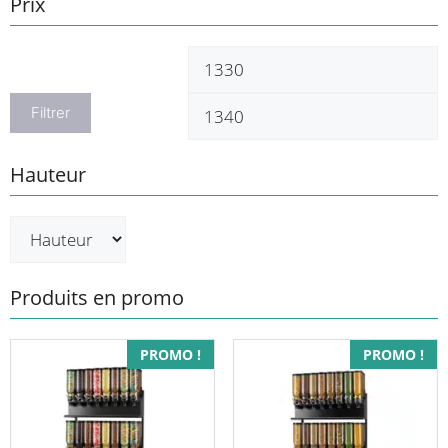
Prix
Prix
P
min
m
Filtrer
Hauteur
Produits en promo
PROMO !
PROMO !