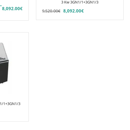
sur
3 Kw 3GN1/1+3GN1/3
–
la
8,092.00
€
8,092.00
€
9,520.00
€
page
du
produit
GN1/1+3GN1/3