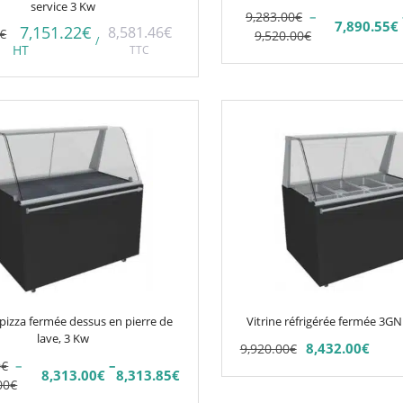
sur
service 3 Kw
–
9,283.00
€
la
7,890.55
€
7,151.22
€
8,581.46
€
Plage
€
Plage
9,520.00
€
/
page
HT
TTC
de
de
du
prix :
prix :
7,890.55€
9,283.00€
produit
Ce
à
à
8,092.00€
9,520.00€
produit
a
plusieurs
variations.
Les
options
peuvent
être
choisies
 pizza fermée dessus en pierre de
Vitrine réfrigérée fermée 3
sur
lave, 3 Kw
8,432.00
€
9,920.00
€
la
–
–
0
€
8,313.00
€
8,313.85
€
page
Plage
00
€
du
de