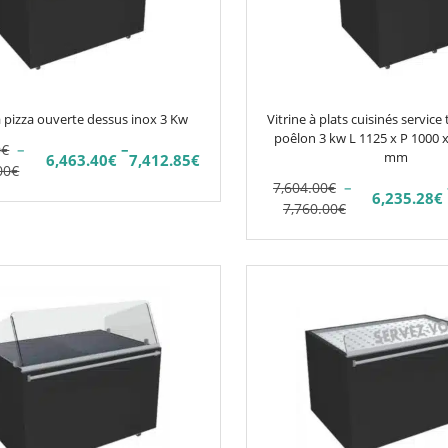
Les
options
peuvent
être
choisies
à pizza ouverte dessus inox 3 Kw
Vitrine à plats cuisinés service
sur
poêlon 3 kw L 1125 x P 1000 
–
–
0
€
la
mm
6,463.40
€
7,412.85
€
Plage
00
€
page
–
7,604.00
€
de
6,235.28
€
Plage
Plage
du
7,760.00
€
prix :
de
de
0€
7,604.00€
produit
prix :
prix :
à
6,235.28€
7,604.00€
5€
8,721.00€
à
à
6,363.20€
7,760.00€