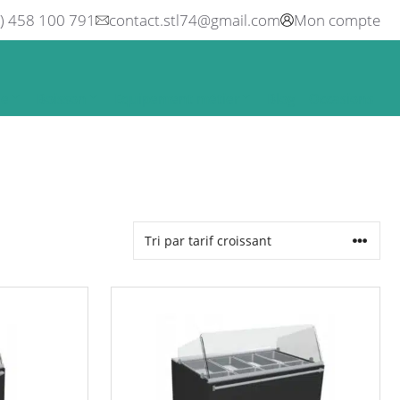
0) 458 100 791
contact.stl74@gmail.com
Mon compte
ne
Boisson
Equipement métier
Blog
Occasions
Ce
produit
a
plusieurs
variations.