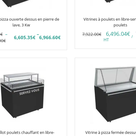
 pizza ouverte dessus en pierre de
Vitrines à poulets en libre-se
lave, 3 Kw
poulets
6,496.04
€
–
–
0
€
7,922.00
€
/
6,605.35
€
6,966.60
€
Plage
HT
00
€
de
prix :
5€
7,771.00€
Ce
à
produit
0€
8,196.00€
a
plusieurs
variations.
Les
options
peuvent
être
choisies
îlot poulets chauffant en libre-
Vitrine à pizza fermée dessu