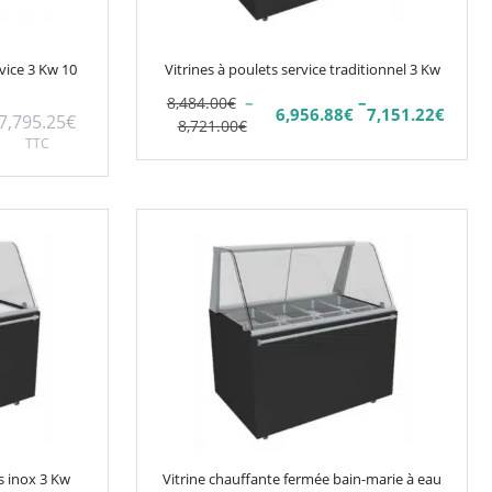
peuvent
être
choisies
rvice 3 Kw 10
Vitrines à poulets service traditionnel 3 Kw
sur
–
–
8,484.00
€
la
6,956.88
€
7,151.22
€
7,795.25
€
Plage
Plage
8,721.00
€
page
TTC
de
de
du
prix :
prix :
6,956.88€
8,484.00€
produit
à
à
Ce
7,151.22€
8,721.00€
produit
a
plusieurs
variations.
Les
options
peuvent
être
choisies
s inox 3 Kw
Vitrine chauffante fermée bain-marie à eau