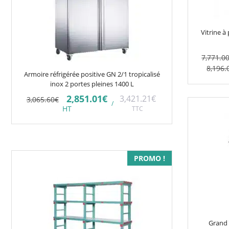
peuvent
être
choisies
Vitrine à
sur
la
7,771.0
page
Plage
8,196.
Armoire réfrigérée positive GN 2/1 tropicalisé
du
de
inox 2 portes pleines 1400 L
prix :
produit
Le
Le
2,851.01
€
3,421.21
€
6,605.3
3,065.60
€
/
prix
prix
HT
TTC
à
initial
actuel
6,966.6
était :
est :
3,065.60€.
2,851.01€.
Ce
PROMO !
produit
a
plusieurs
variations.
Les
Grand 