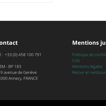
prix :
produit
0€
9,780.00€
à
5€
9,781.00€
ontact
Mentions ju
l : +33 (0) 458 100 791
Politique de confid
CGV
Mentions légales
EM - BP 183
Retour et rembou
9 avenue de Genève
4000 Annecy, FRANCE