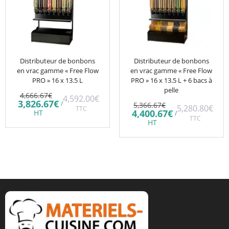
Distributeur de bonbons
Distributeur de bonbons
en vrac gamme « Free Flow
en vrac gamme « Free Flow
PRO » 16 x 13.5 L
PRO » 16 x 13.5 L + 6 bacs à
pelle
Le
4,666.67
€
4,592.00
€
prix
Le
3,826.67
€
Le
/
5,366.67
€
5,280.80
€
initial
TTC
prix
prix
Le
4,400.67
€
HT
/
était :
actuel
initial
TTC
prix
HT
4,666.67€.
est :
était :
actuel
3,826.67€.
5,366.67€.
est :
4,400.67€.