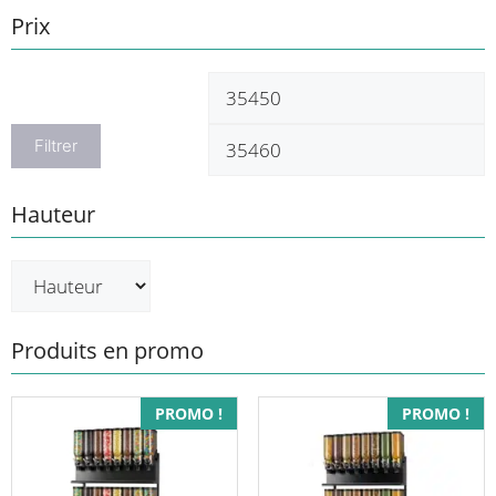
Prix
Prix
P
min
m
Filtrer
Hauteur
Produits en promo
PROMO !
PROMO !