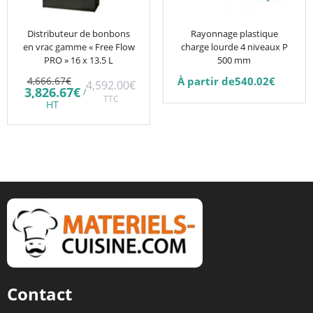
options
peuvent
être
Distributeur de bonbons
Rayonnage plastique
en vrac gamme « Free Flow
charge lourde 4 niveaux P
choisies
PRO » 16 x 13.5 L
500 mm
sur
Le
4,666.67
€
À partir de
540.02
€
4,592.00
€
la
prix
Le
3,826.67
€
/
initial
TTC
prix
page
HT
était :
actuel
du
4,666.67€.
est :
3,826.67€.
produit
Contact