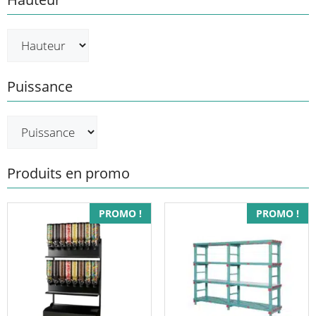
Puissance
Produits en promo
Ce
PROMO !
PROMO !
produit
a
plusieurs
variations.
Les