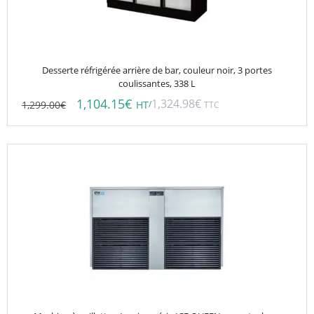
Desserte réfrigérée arrière de bar, couleur noir, 3 portes
coulissantes, 338 L
1,104.15
€
1,324.98
€
1,299.00
€
/
HT
TTC