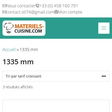
Aller
Nous contacter
+33 (0) 458 100 791
au
contact.stl74@gmail.com
Mon compte
contenu
Accueil
»
1335 mm
1335 mm
Trié
3 résultats affichés
par
prix
croissant