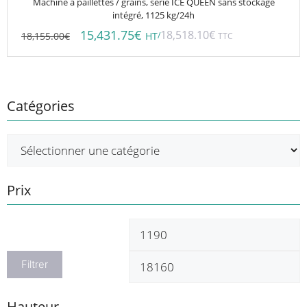
Machine à paillettes / grains, série ICE QUEEN sans stockage
intégré, 1125 kg/24h
15,431.75
€
18,518.10
€
18,155.00
€
/
HT
TTC
Catégories
Prix
Prix
P
min
m
Filtrer
Hauteur