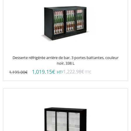
Desserte réfrigérée arrière de bar, 3 portes battantes, couleur
noir, 338 L
1,019.15
€
1,222.98
€
1,199.00
€
/
HT
TTC