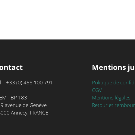
ontact
Mentions ju
l : +33 (0) 458 100 791
Politique de confid
CGV
Mentions légales
EM - BP 183
Retour et rembou
9 avenue de Genève
4000 Annecy, FRANCE