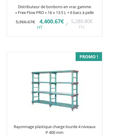
Distributeur de bonbons en vrac gamme
« Free Flow PRO » 16 x 13.5 L + 6 bacs à pelle
Le
Le
4,400.67
€
5,280.80
€
5,366.67
€
/
prix
prix
HT
TTC
initial
actuel
était :
est :
5,366.67€.
4,400.67€.
Ce
PROMO !
produit
a
plusieurs
variations.
Les
options
peuvent
être
choisies
Rayonnage plastique charge lourde 4 niveaux
sur
P 400 mm