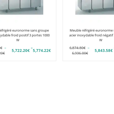
Les
options
peuvent
être
choisies
éfrigéré euronorme sans groupe
Meuble réfrigéré euronorme
sur
xydable froid positif 3 portes 1000
acier inoxydable froid négatif
W
la
W
page
–
–
–
0
€
6,874.80
€
5,722.20
€
5,774.22
€
5,843.58
€
Plage
Plage
Plage
du
20
€
6,936.00
€
de
de
de
produit
prix :
prix :
prix :
0€
5,843.58€
6,732.00€
6,874.80€
à
à
à
2€
5,895.60€
6,793.20€
6,936.00€