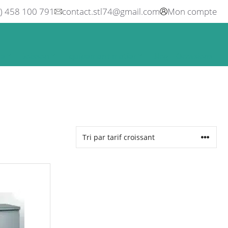
0) 458 100 791
contact.stl74@gmail.com
Mon compte
ne
Boisson
Equipement métier
Blog
Occasions