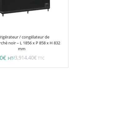
rigérateur / congélateur de
hé noir – L 1856 x P 858 x H 832
mm
00
€
3,914.40
€
/
HT
TTC