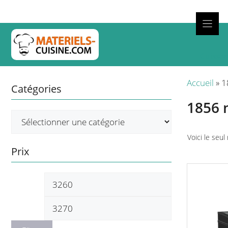
Aller
au
contenu
Cuisso
Accueil
»
1
Catégories
1856
Voici le seul
Prix
Prix
Prix
min
max