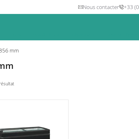
Nous contacter
+33 (
n
Froid
Inox & Hotte
Préparation
Lavage, Hygiè
856 mm
 mm
 résultat