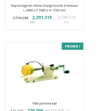
Rayonnage en résine charge lourde 4 niveaux
L 2000 x P 1000 x H 1750 mm
Le
Le
2,291.31
€
2,749.57
€
2,794.28
€
/
prix
prix
HT
TTC
initial
actuel
était :
est :
2,794.28€.
2,291.31€.
PROMO !
Pèle pomme kali
Le
Le
279.00
€
334.80
€
536.00
€
/
HT
TTC