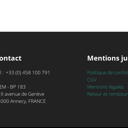
ontact
Mentions ju
l : +33 (0) 458 100 791
Politique de confid
CGV
Mentions légales
EM - BP 183
Retour et rembou
9 avenue de Genève
4000 Annecy, FRANCE