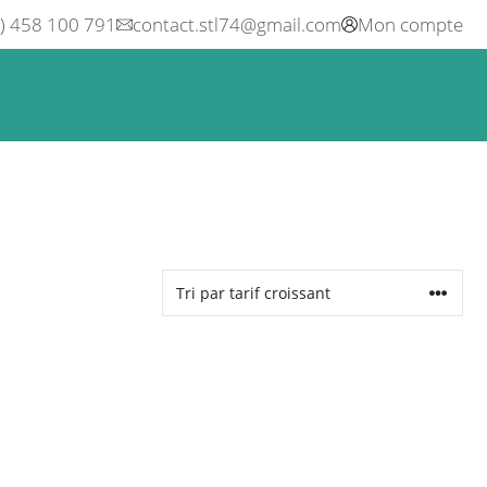
0) 458 100 791
contact.stl74@gmail.com
Mon compte
ne
Boisson
Equipement métier
Blog
Occasions