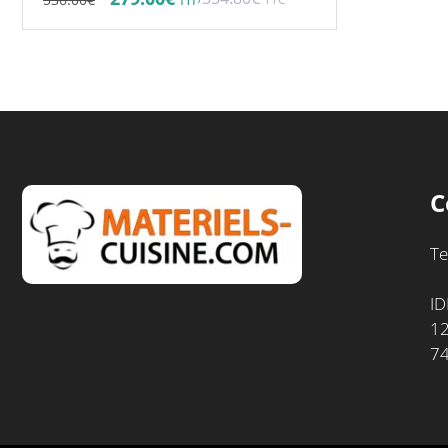
prix
prix
initial
actuel
était :
est :
536.00€.
279.00€.
C
Te
ID
12
7