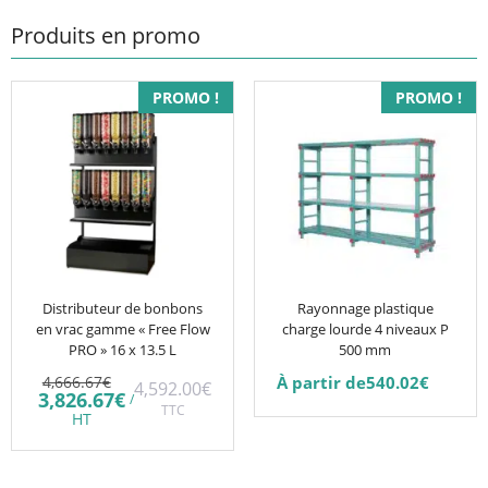
Produits en promo
Ce
PROMO !
PROMO !
produit
a
plusieurs
variations.
Les
options
peuvent
être
Distributeur de bonbons
Rayonnage plastique
en vrac gamme « Free Flow
charge lourde 4 niveaux P
choisies
PRO » 16 x 13.5 L
500 mm
sur
Le
4,666.67
€
À partir de
540.02
€
4,592.00
€
la
prix
Le
3,826.67
€
/
initial
TTC
prix
page
HT
était :
actuel
du
4,666.67€.
est :
3,826.67€.
produit