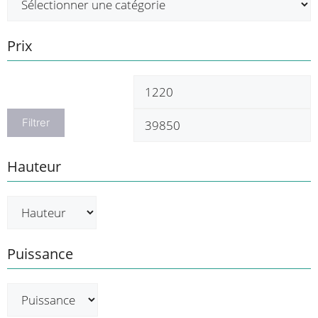
Prix
Prix
P
min
m
Filtrer
Hauteur
Puissance