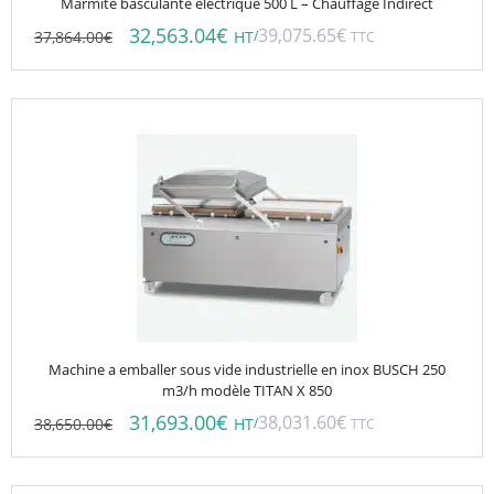
Marmite basculante électrique 500 L – Chauffage Indirect
32,563.04
€
39,075.65
€
37,864.00
€
/
HT
TTC
Machine a emballer sous vide industrielle en inox BUSCH 250
m3/h modèle TITAN X 850
31,693.00
€
38,031.60
€
38,650.00
€
/
HT
TTC