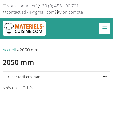
Aller
Nous contacter
+33 (0) 458 100 791
au
contact.stl74@gmail.com
Mon compte
contenu
Accueil
»
2050 mm
2050 mm
Trié
5 résultats affichés
par
prix
croissant