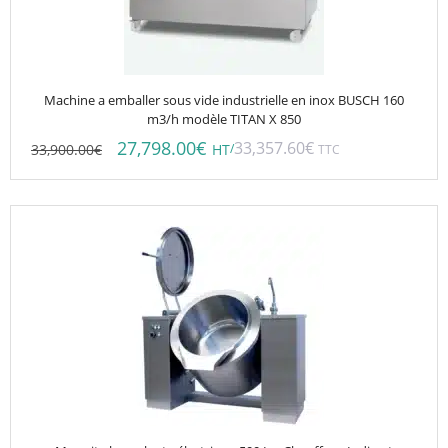
Machine a emballer sous vide industrielle en inox BUSCH 160
m3/h modèle TITAN X 850
27,798.00
€
33,357.60
€
33,900.00
€
/
HT
TTC