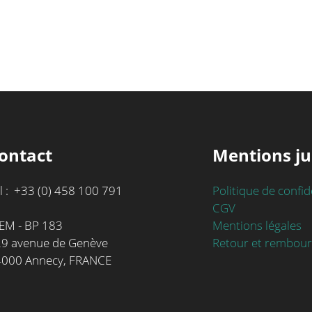
ontact
Mentions ju
l : +33 (0) 458 100 791
Politique de confid
CGV
Mentions légales
EM - BP 183
Retour et rembou
9 avenue de Genève
4000 Annecy, FRANCE