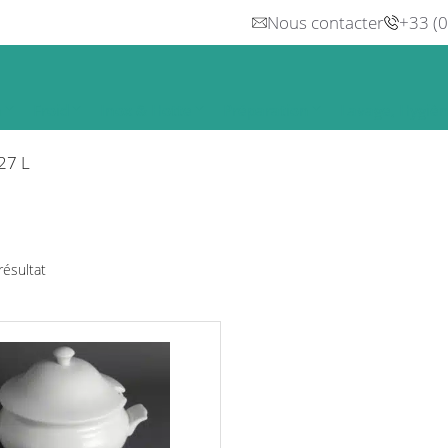
Nous contacter
+33 (
n
Froid
Inox & Hotte
Préparation
Lavage, Hygiè
27 L
 résultat