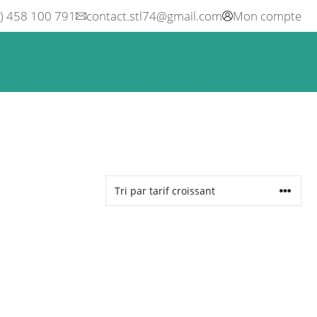
0) 458 100 791
contact.stl74@gmail.com
Mon compte
ne
Boisson
Equipement métier
Blog
Occasions