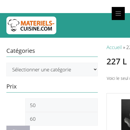
Aller
au
contenu
Cuisso
Accueil
»
2
Catégories
227 L
Voici le seul
Prix
Prix
Prix
min
max