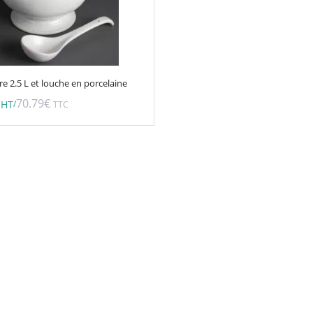
e 2.5 L et louche en porcelaine
70.79
€
/
HT
TTC