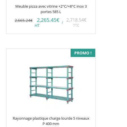
Meuble pizza avec vitrine +2°C/+8°C inox 3
portes 585 L
2,265.45
€
2,718.54
€
2,665.24
€
/
HT
TTC
Ce
PROMO !
produit
a
plusieurs
variations.
Les
options
peuvent
être
choisies
Rayonnage plastique charge lourde 5 niveaux
sur
P 400 mm