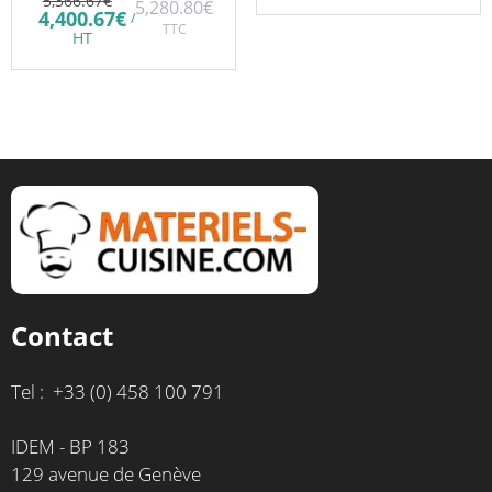
5,366.67
€
5,280.80
€
prix
Le
page
4,400.67
€
/
initial
TTC
prix
HT
du
était :
actuel
5,366.67€.
est :
produit
4,400.67€.
Contact
Tel : +33 (0) 458 100 791
IDEM - BP 183
129 avenue de Genève