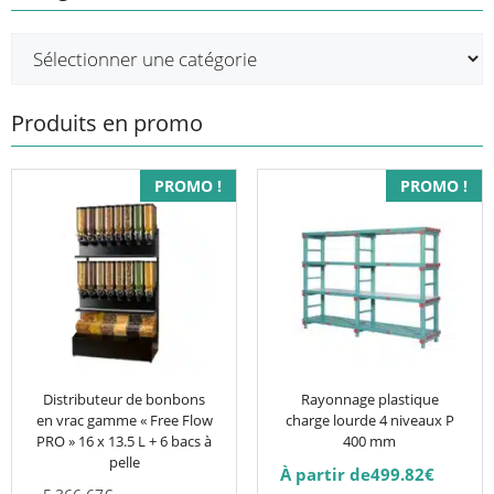
Produits en promo
Ce
PROMO !
PROMO !
produit
a
plusieurs
variations.
Les
options
peuvent
être
Distributeur de bonbons
Rayonnage plastique
en vrac gamme « Free Flow
charge lourde 4 niveaux P
choisies
PRO » 16 x 13.5 L + 6 bacs à
400 mm
sur
pelle
À partir de
499.82
€
la
Le