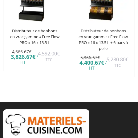
Distributeur de bonbons
Distributeur de bonbons
en vrac gamme « Free Flow
en vrac gamme « Free Flow
PRO » 16 x 13.5 L
PRO » 16 x 13.5 L + 6 bacs à
pelle
Le
4,666.67
€
4,592.00
€
prix
Le
3,826.67
€
Le
/
5,366.67
€
5,280.80
€
initial
TTC
prix
prix
Le
4,400.67
€
HT
/
était :
actuel
initial
TTC
prix
HT
4,666.67€.
est :
était :
actuel
3,826.67€.
5,366.67€.
est :
4,400.67€.