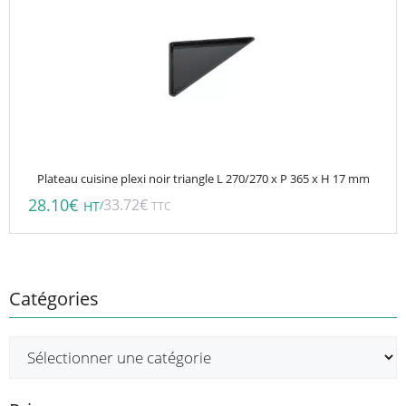
Plateau cuisine plexi noir triangle L 270/270 x P 365 x H 17 mm
28.10
€
33.72
€
/
HT
TTC
Catégories