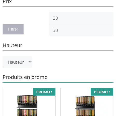
Prix
Prix
P
min
m
Filtrer
Hauteur
Produits en promo
PROMO !
PROMO !