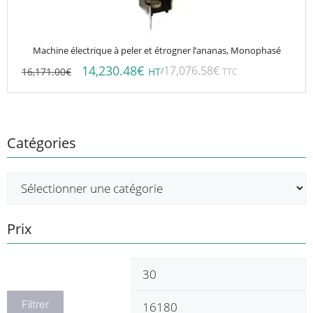
Machine électrique à peler et étrogner l’ananas, Monophasé
14,230.48
€
17,076.58
€
16,171.00
€
/
HT
TTC
Catégories
Prix
Prix
P
min
m
Filtrer