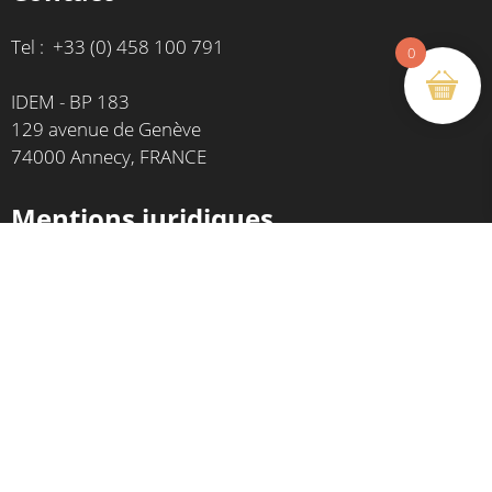
Tel : +33 (0) 458 100 791
0
IDEM - BP 183
129 avenue de Genève
74000 Annecy, FRANCE
Mentions juridiques
Politique de confidentialité
CGV
Mentions légales
Retour et remboursement
Mentions légales
Site créé par
Agence Commin - Annecy