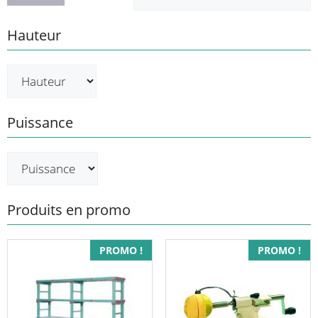
Hauteur
Puissance
Produits en promo
Ce
PROMO !
PROMO !
produit
a
plusieurs