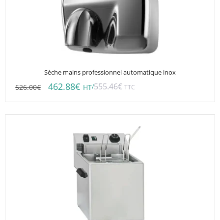
Sèche mains professionnel automatique inox
462.88
€
555.46
€
526.00
€
/
HT
TTC