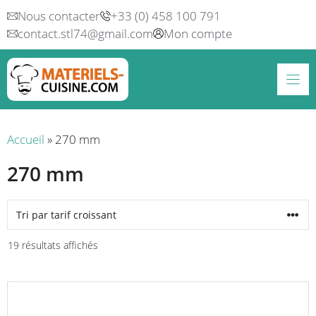
Aller
Nous contacter
+33 (0) 458 100 791
au
contact.stl74@gmail.com
Mon compte
contenu
Accueil
»
270 mm
270 mm
Trié
19 résultats affichés
par
prix
croissant