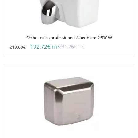
Sèche-mains professionnel à bec blanc 2 500 W
192.72
€
231.26
€
219.00
€
/
HT
TTC