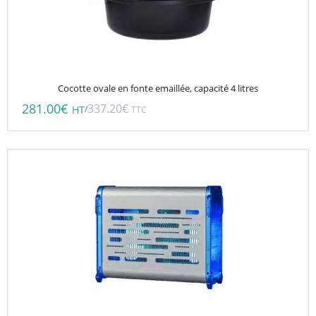
Cocotte ovale en fonte emaillée, capacité 4 litres
281.00
€
337.20
€
/
HT
TTC