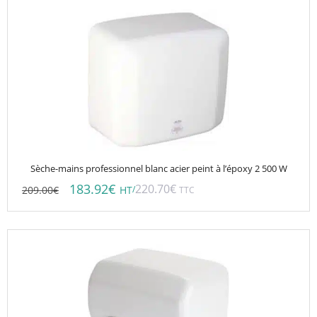
Sèche-mains professionnel blanc acier peint à l’époxy 2 500 W
183.92
€
220.70
€
209.00
€
/
HT
TTC