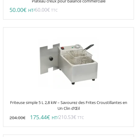
Plateau creux pour balance commerciale
50.00
€
60.00
€
/
HT
TTC
Friteuse simple 5 L 2,8 kW – Savourez des Frites Croustillantes en
Un Clin d’Œil
175.44
€
210.53
€
204.00
€
/
HT
TTC