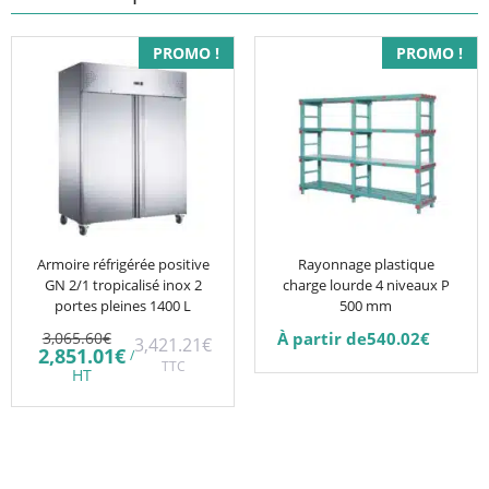
Ce
PROMO !
PROMO !
produit
a
plusieurs
variations.
Les
options
peuvent
être
Armoire réfrigérée positive
Rayonnage plastique
GN 2/1 tropicalisé inox 2
charge lourde 4 niveaux P
choisies
portes pleines 1400 L
500 mm
sur
Le
3,065.60
€
À partir de
540.02
€
3,421.21
€
la
prix
Le
2,851.01
€
/
initial
TTC
prix
page
HT
était :
actuel
du
3,065.60€.
est :
2,851.01€.
produit