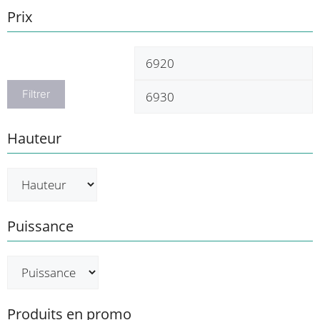
Prix
Prix
P
min
m
Filtrer
Hauteur
Puissance
Produits en promo