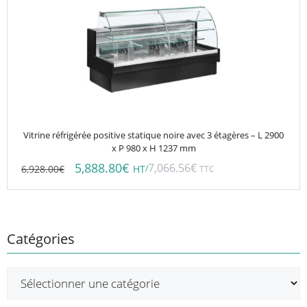
Vitrine réfrigérée positive statique noire avec 3 étagères – L 2900
x P 980 x H 1237 mm
5,888.80
€
7,066.56
€
6,928.00
€
/
HT
TTC
Catégories