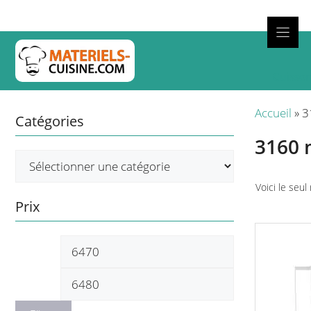
Aller
au
contenu
Cuisso
Accueil
»
3
Catégories
3160
Voici le seul
Prix
Prix
Prix
min
max