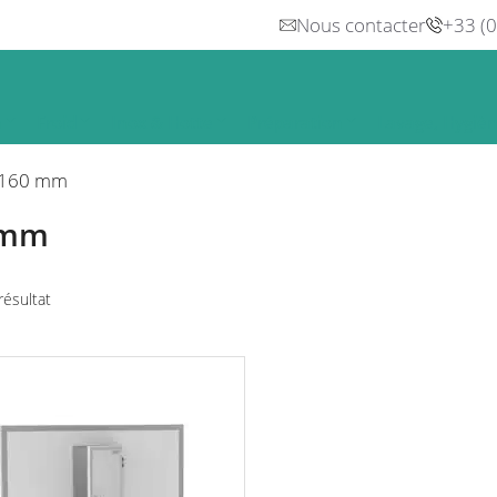
Nous contacter
+33 (
n
Froid
Inox & Hotte
Préparation
Lavage, Hygiè
160 mm
 mm
 résultat