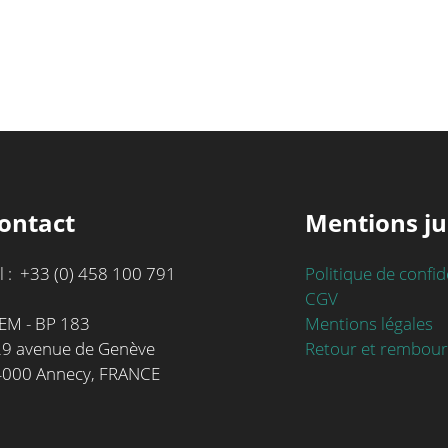
ontact
Mentions ju
l : +33 (0) 458 100 791
Politique de confid
CGV
Mentions légales
EM - BP 183
Retour et rembou
9 avenue de Genève
4000 Annecy, FRANCE