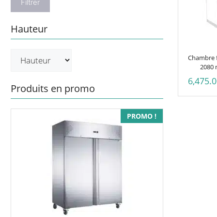
Filtrer
Hauteur
Chambre f
2080 
6,475.
Produits en promo
PROMO !