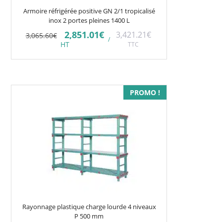
Armoire réfrigérée positive GN 2/1 tropicalisé
inox 2 portes pleines 1400 L
Le
Le
2,851.01
€
3,421.21
€
3,065.60
€
/
prix
prix
HT
TTC
initial
actuel
était :
est :
3,065.60€.
2,851.01€.
Ce
PROMO !
produit
a
plusieurs
variations.
Les
options
peuvent
être
choisies
Rayonnage plastique charge lourde 4 niveaux
sur
P 500 mm