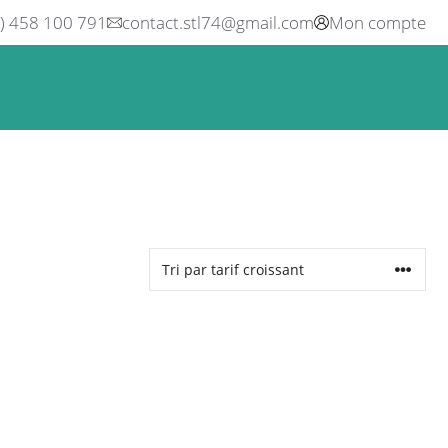
0) 458 100 791
contact.stl74@gmail.com
Mon compte
ne
Boisson
Equipement métier
Blog
Occasions