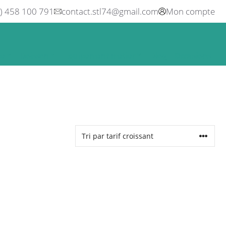
0) 458 100 791
contact.stl74@gmail.com
Mon compte
ne
Boisson
Equipement métier
Blog
Occasions