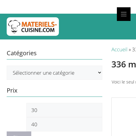
Aller
au
contenu
Cuisso
Accueil
»
3
Catégories
336 
Voici le seul
Prix
Prix
Prix
min
max