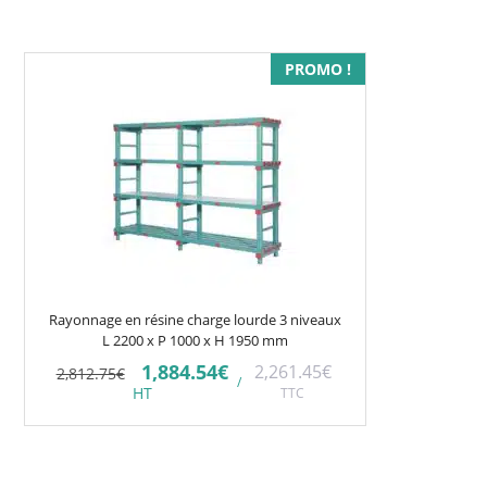
1,617.52€.
1,326.37€.
PROMO !
Rayonnage en résine charge lourde 3 niveaux
L 2200 x P 1000 x H 1950 mm
Le
Le
1,884.54
€
2,261.45
€
2,812.75
€
/
prix
prix
HT
TTC
initial
actuel
était :
est :
2,812.75€.
1,884.54€.