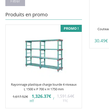
Filtrer
Produits en promo
PROMO !
Couteau 
30.49
€
Rayonnage plastique charge lourde 4 niveaux
L 1500 x P 700 x H 1750 mm
Le
Le
1,326.37
€
1,591.64
€
1,617.52
€
/
prix
prix
HT
TTC
initial
actuel
était :
est :