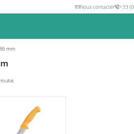
Nous contacter
+33 (
n
Froid
Inox & Hotte
Préparation
Lavage, Hygiè
36 mm
mm
 résultat