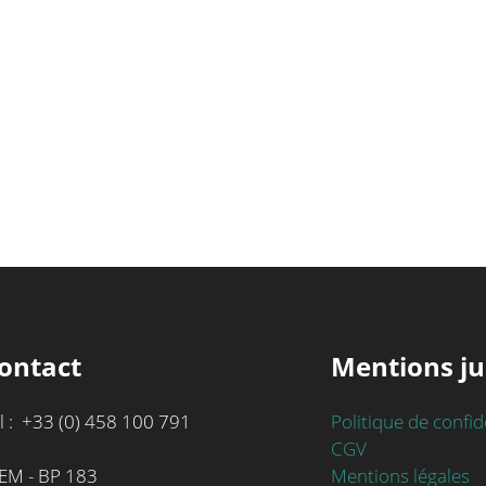
ontact
Mentions ju
l : +33 (0) 458 100 791
Politique de confid
CGV
Mentions légales
EM - BP 183