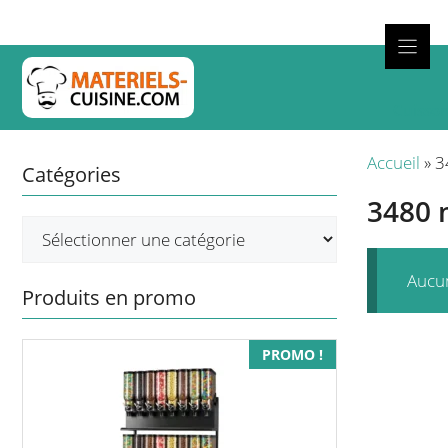
Aller
au
contenu
Cuisso
Accueil
»
3
Catégories
3480
Aucun
Produits en promo
PROMO !