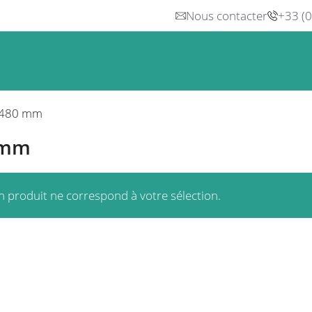
Nous contacter
+33 (
n
Froid
Inox & Hotte
Préparation
Lavage, Hygiè
480 mm
 mm
 produit ne correspond à votre sélection.