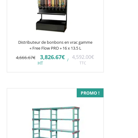
Distributeur de bonbons en vrac gamme
« Free Flow PRO » 16 x 13.5 L
Le
Le
3,826.67
€
4,592.00
€
4,666.67
€
/
prix
prix
HT
TTC
initial
actuel
était :
est :
4,666.67€.
3,826.67€.
Ce
PROMO !
produit
a
plusieurs
variations.
Les
options