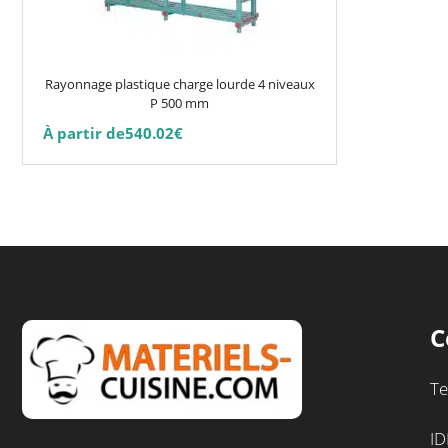
peuvent
être
choisies
Rayonnage plastique charge lourde 4 niveaux
sur
P 500 mm
la
À partir de
540.02
€
page
du
produit
C
Te
ID