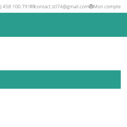
0) 458 100 791
contact.stl74@gmail.com
Mon compte
ne
Boisson
Equipement métier
Blog
Occasions