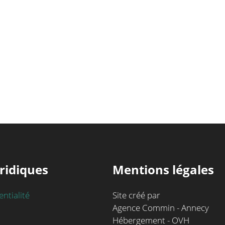
ridiques
Mentions légales
entialité
Site créé par
Agence Commin - Annecy
Hébergement - OVH