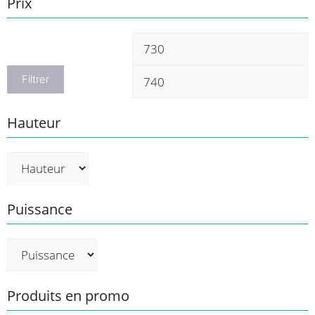
Prix
Prix
P
min
m
Filtrer
Hauteur
Puissance
Produits en promo