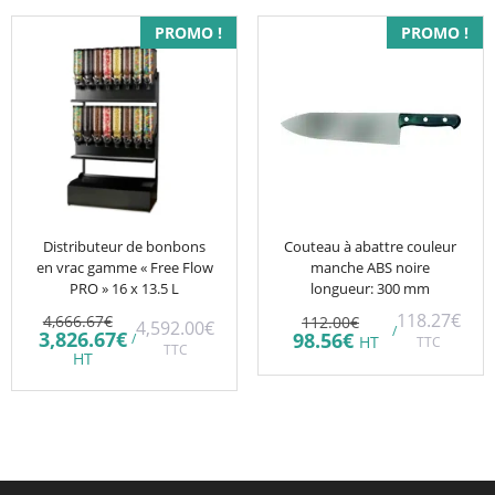
PROMO !
PROMO !
Distributeur de bonbons
Couteau à abattre couleur
en vrac gamme « Free Flow
manche ABS noire
PRO » 16 x 13.5 L
longueur: 300 mm
Le
Le
118.27
€
4,666.67
€
112.00
€
4,592.00
€
/
prix
prix
Le
3,826.67
€
Le
98.56
€
/
HT
TTC
initial
TTC
initial
prix
prix
HT
était :
était :
actuel
actuel
4,666.67€.
112.00€.
est :
est :
3,826.67€.
98.56€.