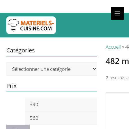
Aller
au
contenu
Cuisso
Accueil
»
4
Catégories
482 
2 résultats a
Prix
Prix
Prix
min
max