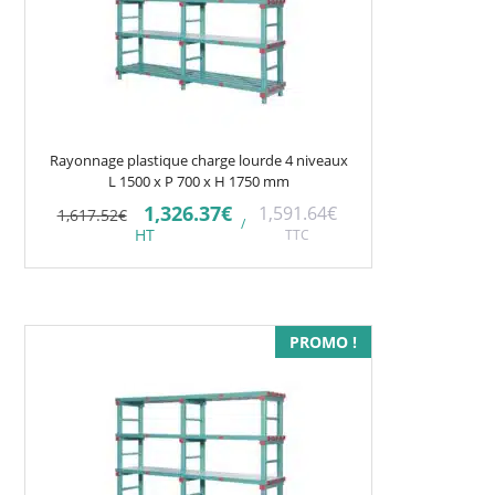
Rayonnage plastique charge lourde 4 niveaux
L 1500 x P 700 x H 1750 mm
Le
Le
1,326.37
€
1,591.64
€
1,617.52
€
/
prix
prix
HT
TTC
initial
actuel
était :
est :
1,617.52€.
1,326.37€.
PROMO !