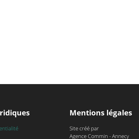
ridiques
Mentions légales
entialité
Site créé par
Agence Commin - Annecy