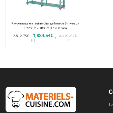
Rayonnage en résine charge lourde 3 niveaux
L 2200 x P 1000 x H 1950 mm
Le
Le
1,884.54
€
2,261.45
€
2,812.75
€
/
prix
prix
HT
TTC
initial
actuel
était :
est :
2,812.75€.
1,884.54€.
C
Te