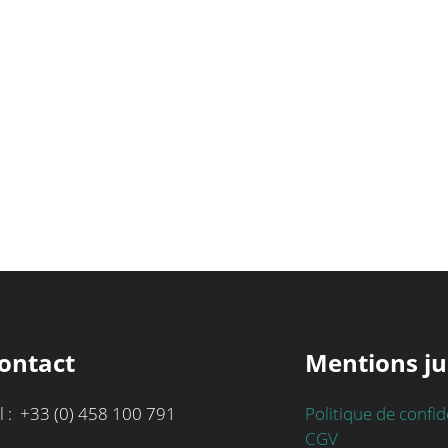
ontact
Mentions ju
l : +33 (0) 458 100 791
Politique de confid
CGV