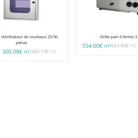
 stérilisateur de couteaux 25/30
Grille-pain 6 fentes 
pièces
554.00
€
664.80
€
/
HT
TTC
300.08
€
360.10
€
/
HT
TTC