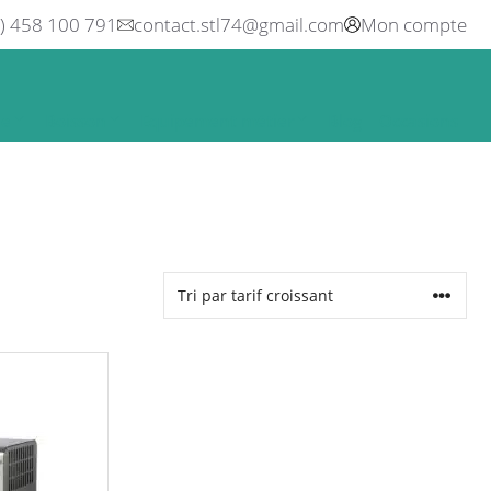
0) 458 100 791
contact.stl74@gmail.com
Mon compte
ne
Boisson
Equipement métier
Blog
Occasions