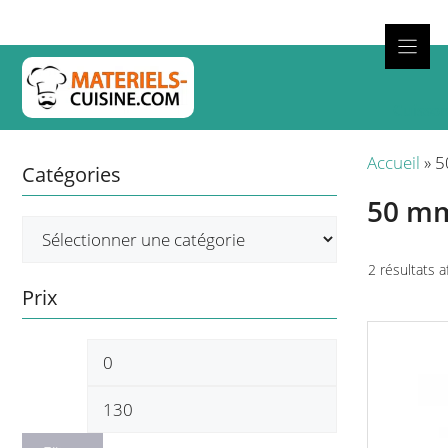
Aller
au
contenu
Cuisso
Accueil
»
5
Catégories
50 m
2 résultats a
Prix
Prix
Prix
min
max