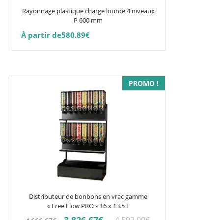
choisies
Rayonnage plastique charge lourde 4 niveaux
sur
P 600 mm
la
À partir de
580.89
€
page
du
produit
PROMO !
Distributeur de bonbons en vrac gamme
« Free Flow PRO » 16 x 13.5 L
Le
Le
3,826.67
€
4,592.00
€