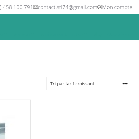
0) 458 100 791
contact.stl74@gmail.com
Mon compte
ne
Boisson
Equipement métier
Blog
Occasions