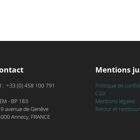
ontact
Mentions ju
l : +33 (0) 458 100 791
Politique de confid
CGV
Mentions légales
EM - BP 183
Retour et rembou
9 avenue de Genève
4000 Annecy, FRANCE