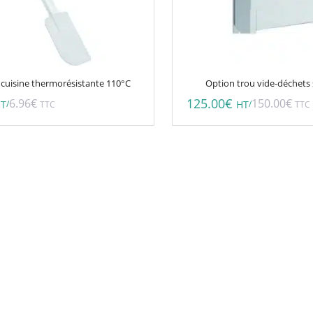
 cuisine thermorésistante 110°C
Option trou vide-déchets 
125.00
€
6.96
€
150.00
€
/
/
T
TTC
HT
TTC