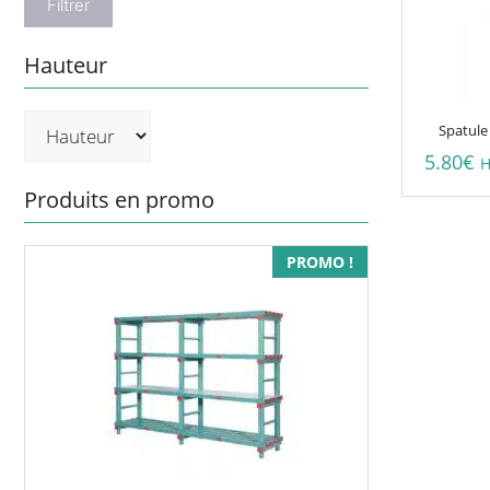
Filtrer
Hauteur
Spatule
5.80
€
H
Produits en promo
Ce
PROMO !
produit
a
plusieurs
variations.
Les
options
peuvent
être