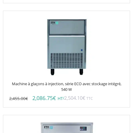
Machine à glaçons à injection, série ECO avec stockage intégré,
540 W
2,086.75
€
2,504.10
€
2,455.00
€
/
HT
TTC