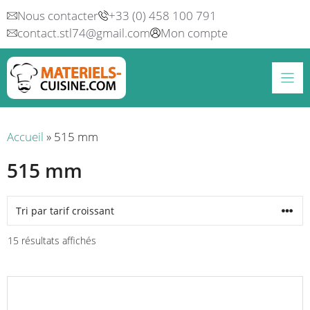
Aller
Nous contacter
+33 (0) 458 100 791
au
contact.stl74@gmail.com
Mon compte
contenu
Accueil
»
515 mm
515 mm
Trié
15 résultats affichés
par
prix
croissant