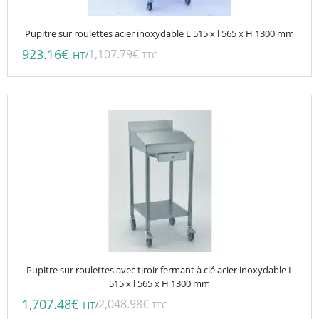
Pupitre sur roulettes acier inoxydable L 515 x l 565 x H 1300 mm
923.16
€
1,107.79
€
/
HT
TTC
Pupitre sur roulettes avec tiroir fermant à clé acier inoxydable L
515 x l 565 x H 1300 mm
1,707.48
€
2,048.98
€
/
HT
TTC