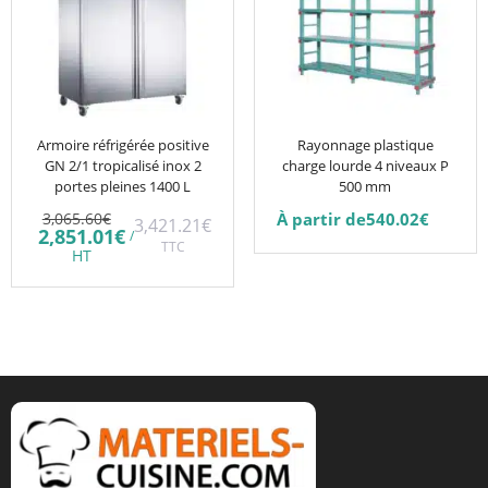
plusieurs
variations.
Les
options
peuvent
être
Armoire réfrigérée positive
Rayonnage plastique
GN 2/1 tropicalisé inox 2
charge lourde 4 niveaux P
choisies
portes pleines 1400 L
500 mm
sur
Le
3,065.60
€
À partir de
540.02
€
3,421.21
€
la
prix
Le
2,851.01
€
/
initial
TTC
prix
page
HT
était :
actuel
du
3,065.60€.
est :
2,851.01€.
produit