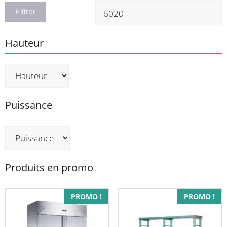
min
m
Filtrer
Hauteur
Puissance
Produits en promo
Ce
PROMO !
PROMO !
produit
a