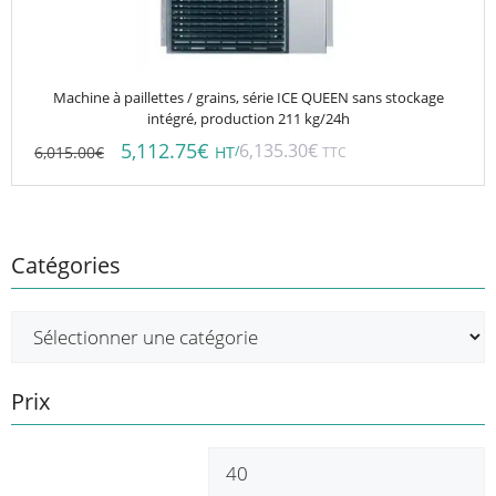
Machine à paillettes / grains, série ICE QUEEN sans stockage
intégré, production 211 kg/24h
5,112.75
€
6,135.30
€
6,015.00
€
/
HT
TTC
Catégories
Prix
Prix
P