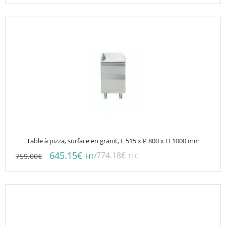
Table à pizza, surface en granit, L 515 x P 800 x H 1000 mm
645.15
€
774.18
€
759.00
€
/
HT
TTC