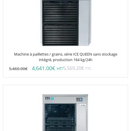
Machine à paillettes / grains, série ICE QUEEN sans stockage
intégré, production 164 kg/24h
4,641.00
€
5,569.20
€
5,460.00
€
/
HT
TTC