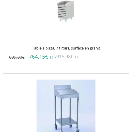
Table à pizza, 7 tiroirs, surface en granit
764.15
€
916.98
€
899.00
€
/
HT
TTC