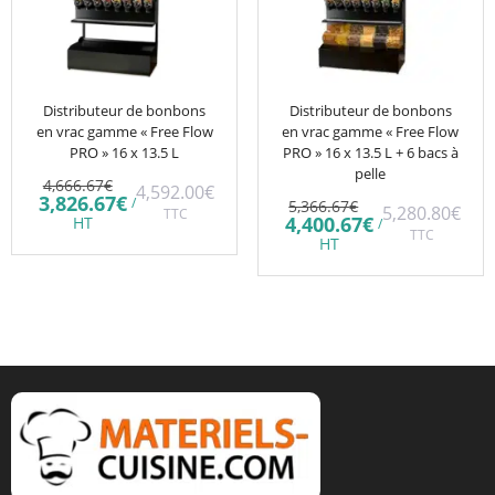
Distributeur de bonbons
Distributeur de bonbons
en vrac gamme « Free Flow
en vrac gamme « Free Flow
PRO » 16 x 13.5 L
PRO » 16 x 13.5 L + 6 bacs à
pelle
Le
4,666.67
€
4,592.00
€
prix
Le
3,826.67
€
Le
/
5,366.67
€
5,280.80
€
initial
TTC
prix
prix
Le
4,400.67
€
HT
/
était :
actuel
initial
TTC
prix
HT
4,666.67€.
est :
était :
actuel
3,826.67€.
5,366.67€.
est :
4,400.67€.