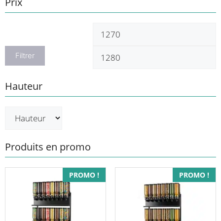
Prix
Prix
P
min
m
Filtrer
Hauteur
Produits en promo
PROMO !
PROMO !