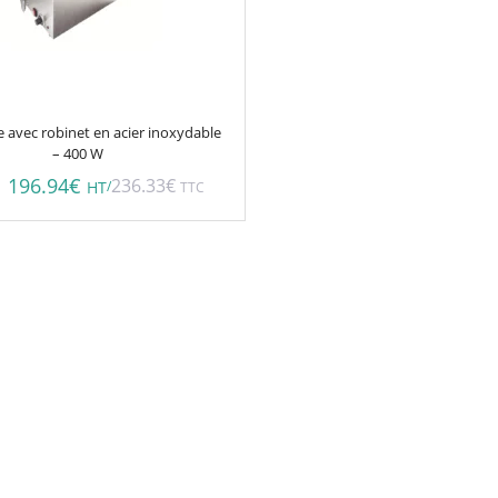
e avec robinet en acier inoxydable
– 400 W
196.94
€
236.33
€
/
HT
TTC