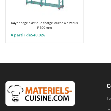
options
peuvent
être
choisies
Rayonnage plastique charge lourde 4 niveaux
sur
P 500 mm
la
À partir de
540.02
€
page
du
produit
C
Te
ID