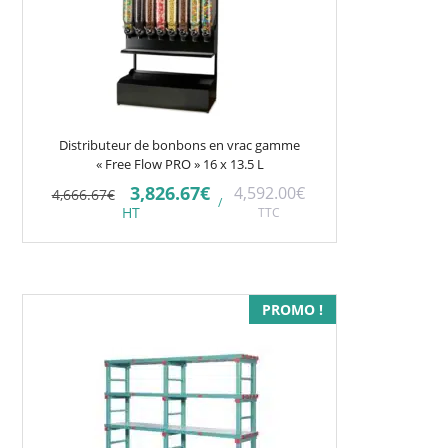
Distributeur de bonbons en vrac gamme
« Free Flow PRO » 16 x 13.5 L
Le
Le
3,826.67
€
4,592.00
€
4,666.67
€
/
prix
prix
HT
TTC
initial
actuel
était :
est :
4,666.67€.
3,826.67€.
Ce
PROMO !
produit
a
plusieurs
variations.
Les