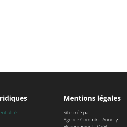
ridiques
Mentions légales
entialité
Site créé par
Agence Commin - Annecy
Hébergement - OVH