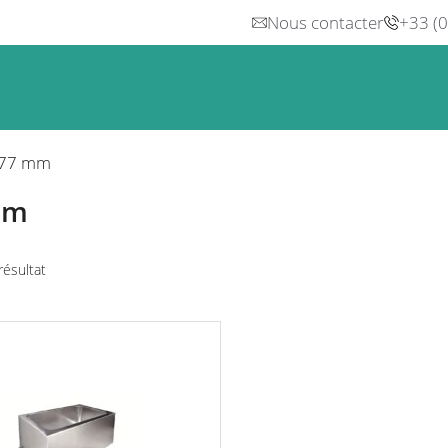
Nous contacter
+33 (
n
Froid
Inox & Hotte
Préparation
Lavage, Hygiè
77 mm
mm
 résultat