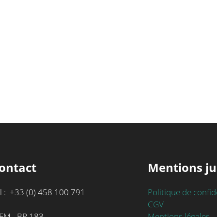
ontact
Mentions ju
l : +33 (0) 458 100 791
Politique de confid
CGV
Mentions légales
EM - BP 183