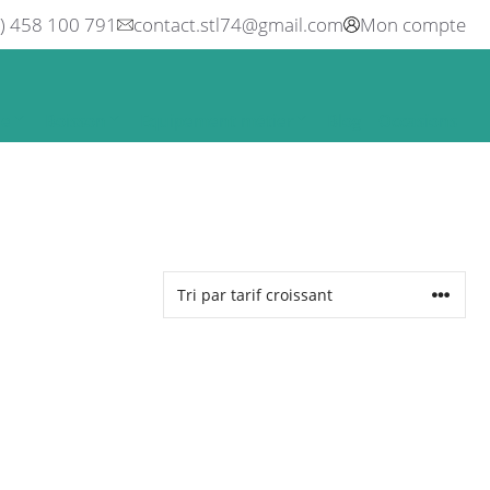
0) 458 100 791
contact.stl74@gmail.com
Mon compte
ne
Boisson
Equipement métier
Blog
Occasions