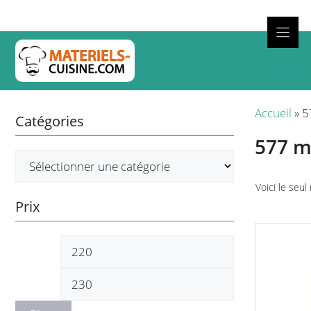
Aller
au
contenu
Cuisso
Accueil
»
5
Catégories
577 
Voici le seul
Prix
Prix
Prix
min
max