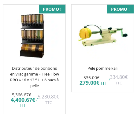
PROMO !
PROMO !
Distributeur de bonbons
Pèle pomme kali
en vrac gamme « Free Flow
Le
334.80
€
536.00
€
PRO » 16 x 13.5 L + 6 bacs à
/
prix
Le
279.00
€
HT
TTC
pelle
initial
prix
était :
actuel
Le
5,366.67
€
536.00€.
5,280.80
€
est :
prix
Le
4,400.67
€
/
279.00€.
initial
TTC
prix
HT
était :
actuel
5,366.67€.
est :
4,400.67€.