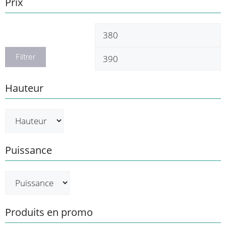
Prix
Prix
P
min
m
Filtrer
Hauteur
Puissance
Produits en promo