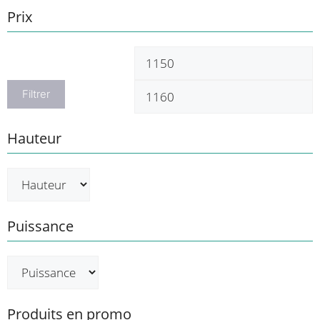
Prix
Prix
P
min
m
Filtrer
Hauteur
Puissance
Produits en promo