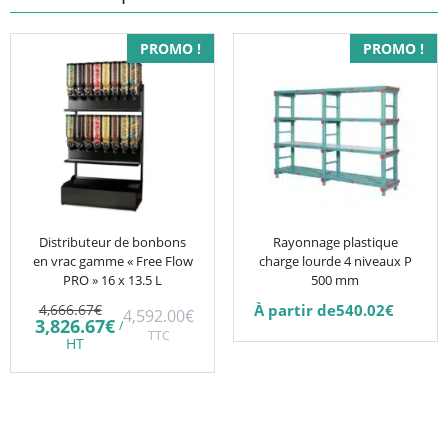
Ce
PROMO !
PROMO !
produit
a
plusieurs
variations.
Les
options
peuvent
être
Distributeur de bonbons
Rayonnage plastique
en vrac gamme « Free Flow
charge lourde 4 niveaux P
choisies
PRO » 16 x 13.5 L
500 mm
sur
Le
4,666.67
€
À partir de
540.02
€
4,592.00
€
la
prix
Le
3,826.67
€
/
initial
TTC
prix
page
HT
était :
actuel
du
4,666.67€.
est :
3,826.67€.
produit