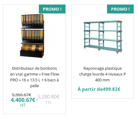
Ce
PROMO !
PROMO !
produit
a
plusieurs
variations.
Les
options
peuvent
être
Distributeur de bonbons
Rayonnage plastique
en vrac gamme « Free Flow
charge lourde 4 niveaux P
choisies
PRO » 16 x 13.5 L + 6 bacs à
400 mm
sur
pelle
À partir de
499.82
€
la
Le
5,366.67
€
5,280.80
€
prix
Le
page
4,400.67
€
/
initial
TTC
prix
HT
du
était :
actuel
5,366.67€.
est :
produit
4,400.67€.