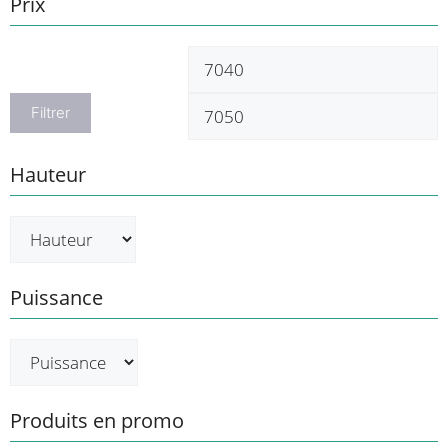
Prix
Prix
P
min
m
Filtrer
Hauteur
Puissance
Produits en promo