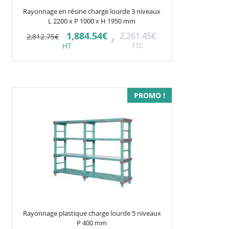
Rayonnage en résine charge lourde 3 niveaux
L 2200 x P 1000 x H 1950 mm
Le
Le
1,884.54
€
2,261.45
€
2,812.75
€
/
prix
prix
HT
TTC
initial
actuel
était :
est :
2,812.75€.
1,884.54€.
Ce
PROMO !
produit
a
plusieurs
variations.
Les
options
peuvent
être
choisies
Rayonnage plastique charge lourde 5 niveaux
sur
P 400 mm