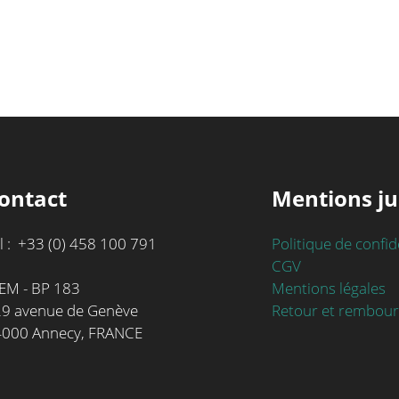
ontact
Mentions ju
l : +33 (0) 458 100 791
Politique de confid
CGV
Mentions légales
EM - BP 183
Retour et rembou
9 avenue de Genève
4000 Annecy, FRANCE