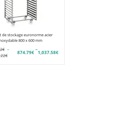
t de stockage euronorme acier
inoxydable 800 x 600 mm
–
–
42
€
874.79
€
1,037.58
€
Plage
.22
€
de
prix :
1,041.42€
à
8€
1,235.22€