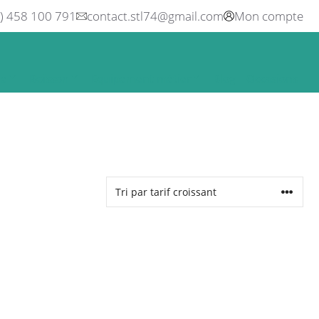
0) 458 100 791
contact.stl74@gmail.com
Mon compte
ne
Boisson
Equipement métier
Blog
Occasions