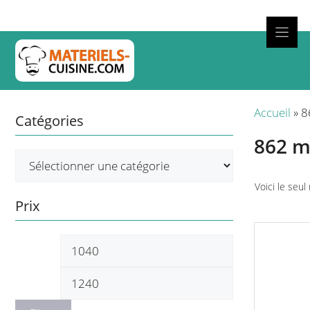
Aller
au
contenu
Cuisso
Accueil
»
8
Catégories
862 
Voici le seul
Prix
Ce
Prix
Prix
produit
a
min
max
plusieurs
variations.