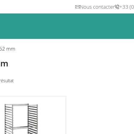
Nous contacter
+33 (
n
Froid
Inox & Hotte
Préparation
Lavage, Hygiè
62 mm
mm
 résultat