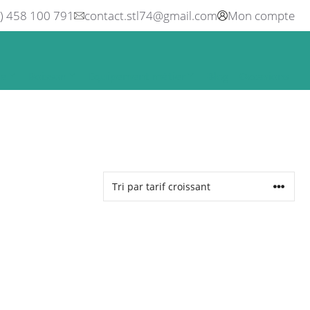
0) 458 100 791
contact.stl74@gmail.com
Mon compte
ne
Boisson
Equipement métier
Blog
Occasions