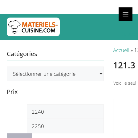
Aller
au
contenu
Cuisso
Accueil
»
1
Catégories
121.3
Voici le seul
Prix
Prix
Prix
min
max