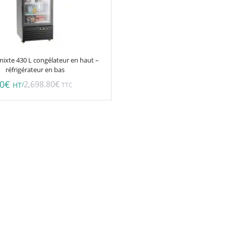
ixte 430 L congélateur en haut –
réfrigérateur en bas
00
€
2,698.80
€
/
HT
TTC