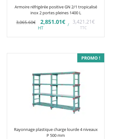
Armoire réfrigérée positive GN 2/1 tropicalisé
inox 2 portes pleines 1400 L
Le
Le
2,851.01
€
3,421.21
€
3,065.60
€
/
prix
prix
HT
TTC
initial
actuel
était :
est :
3,065.60€.
2,851.01€.
Ce
PROMO !
produit
a
plusieurs
variations.
Les
options
peuvent
être
choisies
Rayonnage plastique charge lourde 4 niveaux
sur
P 500 mm