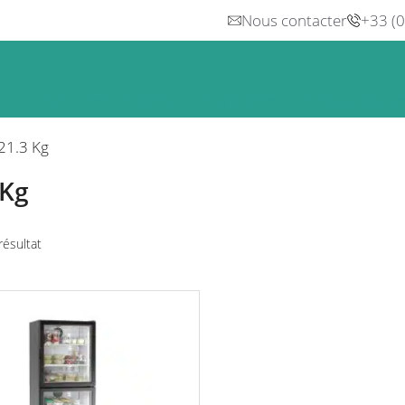
Nous contacter
+33 (
n
Froid
Inox & Hotte
Préparation
Lavage, Hygiè
21.3 Kg
 Kg
 résultat