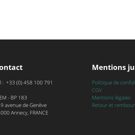
ontact
Mentions ju
l : +33 (0) 458 100 791
Politique de confid
CGV
Mentions légales
EM - BP 183
Retour et rembou
9 avenue de Genève
4000 Annecy, FRANCE