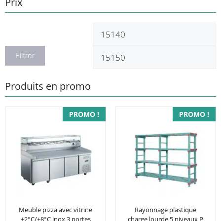
Prix
Prix
P
min
m
Filtrer
Produits en promo
Ce
PROMO !
PROMO !
produit
a
plusieurs
variations.
Les
options
peuvent
être
Meuble pizza avec vitrine
Rayonnage plastique
+2°C/+8°C inox 3 portes
charge lourde 5 niveaux P