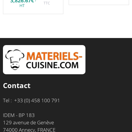
Le
3,826.67
€
/
initial
TTC
prix
page
HT
était :
actuel
du
4,666.67€.
est :
3,826.67€.
produit
Contact
Tel : +33 (0) 458 100 791
IDEM - BP 183
129 avenue de Genève
74000 Annecy, FRANCE