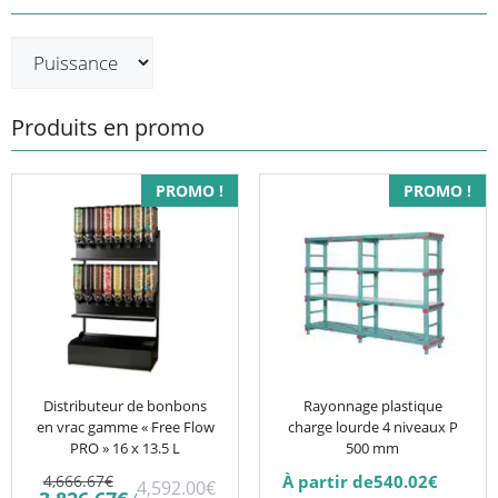
Produits en promo
Ce
PROMO !
PROMO !
produit
a
plusieurs
variations.
Les
options
peuvent
être
Distributeur de bonbons
Rayonnage plastique
en vrac gamme « Free Flow
charge lourde 4 niveaux P
choisies
PRO » 16 x 13.5 L
500 mm
sur
Le
4,666.67
€
À partir de
540.02
€
4,592.00
€
la
prix