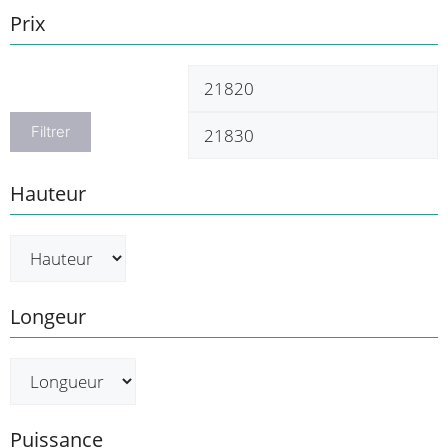
Prix
Prix
P
min
m
Filtrer
Hauteur
Longeur
Puissance