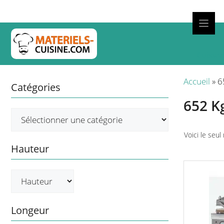
Aller
au
contenu
Cuisso
Accueil
»
6
Catégories
652 K
Voici le seul
Hauteur
Longeur