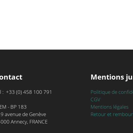
ontact
Mentions ju
l : +33 (0) 458 100 791
Politique de confid
CGV
Mentions légales
EM - BP 183
Retour et rembou
9 avenue de Genève
4000 Annecy, FRANCE