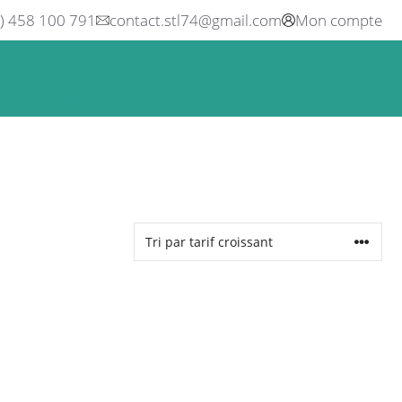
0) 458 100 791
contact.stl74@gmail.com
Mon compte
ne
Boisson
Equipement métier
Blog
Occasions