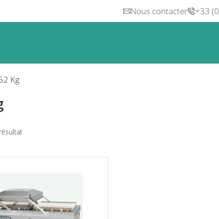
Nous contacter
+33 (
n
Froid
Inox & Hotte
Préparation
Lavage, Hygiè
52 Kg
g
 résultat