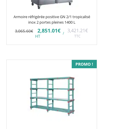
Armoire réfrigérée positive GN 2/1 tropicalisé
inox 2 portes pleines 1400 L
Le
Le
2,851.01
€
3,421.21
€
3,065.60
€
/
prix
prix
HT
TTC
initial
actuel
était :
est :
3,065.60€.
2,851.01€.
Ce
PROMO !
produit
a
plusieurs
variations.
Les
options
peuvent
être
choisies