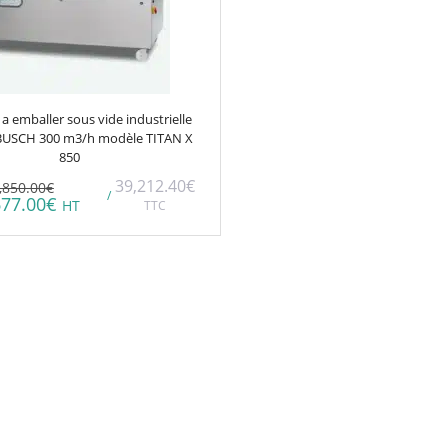
a emballer sous vide industrielle
 BUSCH 300 m3/h modèle TITAN X
850
39,212.40
€
,850.00
€
/
677.00
€
HT
TTC