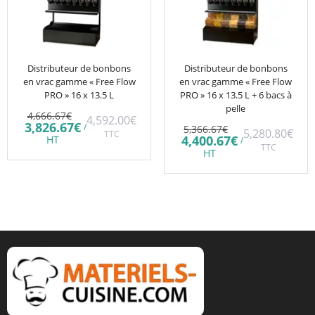
Distributeur de bonbons
Distributeur de bonbons
en vrac gamme « Free Flow
en vrac gamme « Free Flow
PRO » 16 x 13.5 L
PRO » 16 x 13.5 L + 6 bacs à
pelle
Le
4,666.67
€
4,592.00
€
prix
Le
3,826.67
€
Le
/
5,366.67
€
5,280.80
€
initial
TTC
prix
prix
Le
4,400.67
€
HT
/
était :
actuel
initial
TTC
prix
HT
4,666.67€.
est :
était :
actuel
3,826.67€.
5,366.67€.
est :
4,400.67€.