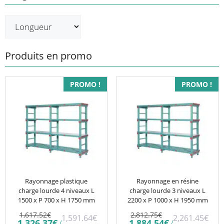
Produits en promo
PROMO !
PROMO !
Rayonnage plastique
Rayonnage en résine
charge lourde 4 niveaux L
charge lourde 3 niveaux L
1500 x P 700 x H 1750 mm
2200 x P 1000 x H 1950 mm
Le
Le
1,617.52
€
2,812.75
€
1,591.64
€
2,261.45
€
prix
prix
Le
Le
1,326.37
€
1,884.54
€
/
/