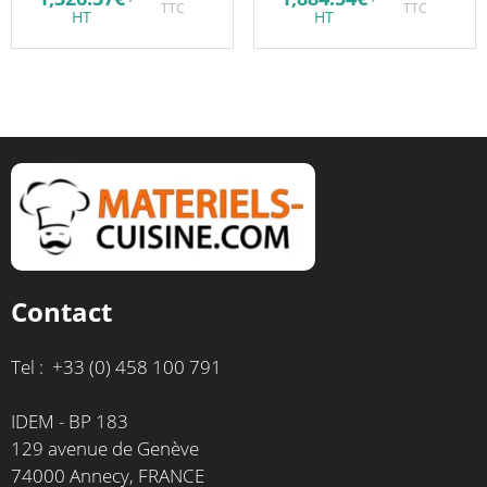
initial
TTC
initial
TTC
prix
prix
HT
HT
était :
était :
actuel
actuel
1,617.52€.
2,812.75€.
est :
est :
1,326.37€.
1,884.54€.
Contact
Tel : +33 (0) 458 100 791
IDEM - BP 183
129 avenue de Genève
74000 Annecy, FRANCE