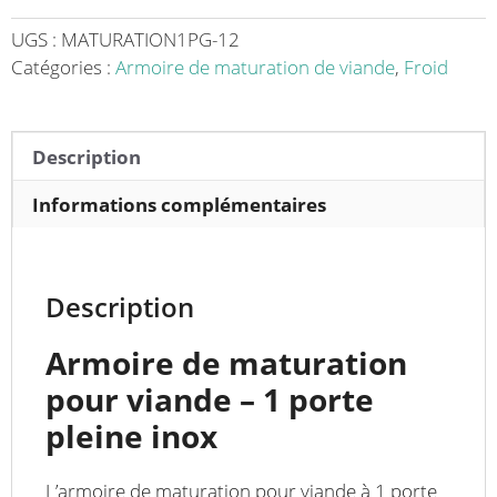
viande
1
UGS :
MATURATION1PG-12
porte
Catégories :
Armoire de maturation de viande
,
Froid
pleine
-
Idéale
Description
pour
Affiner
Informations complémentaires
vos
Produits
Description
Armoire de maturation
pour viande – 1 porte
pleine inox
L’armoire de maturation pour viande à 1 porte