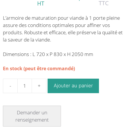
TTC
HT
L’armoire de maturation pour viande à 1 porte pleine
assure des conditions optimales pour affiner vos
produits. Robuste et efficace, elle préserve la qualité et
la saveur de la viande.
Dimensions : L 720 x P 830 x H 2050 mm
En stock (peut être commandé)
Ajouter au panier
quantité
de
Armoire
de
maturation
pour