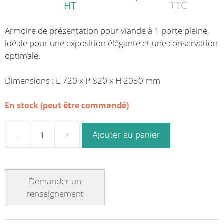
TTC
HT
Armoire de présentation pour viande à 1 porte pleine,
idéale pour une exposition élégante et une conservation
optimale.
Dimensions : L 720 x P 820 x H 2030 mm
En stock (peut être commandé)
Ajouter au panier
quantité
de
Armoire
de
présentation
pour
viande