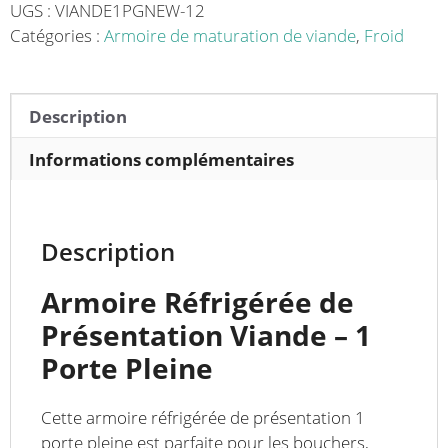
1
UGS :
VIANDE1PGNEW-12
porte
Catégories :
Armoire de maturation de viande
,
Froid
pleine
-
Solution
Description
Idéale
pour
Informations complémentaires
Boucheries
Description
Armoire Réfrigérée de
Présentation Viande – 1
Porte Pleine
Cette armoire réfrigérée de présentation 1
porte pleine est parfaite pour les bouchers,