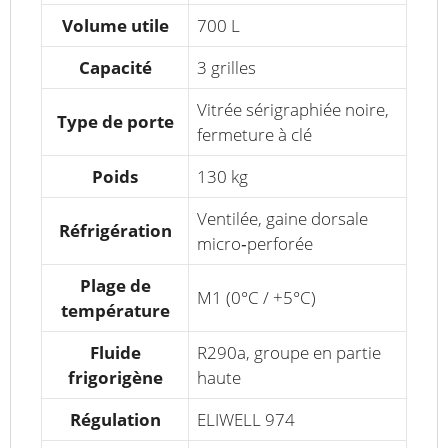
Volume utile
700 L
Capacité
3 grilles
Vitrée sérigraphiée noire,
Type de porte
fermeture à clé
Poids
130 kg
Ventilée, gaine dorsale
Réfrigération
micro‑perforée
Plage de
M1 (0°C / +5°C)
température
Fluide
R290a, groupe en partie
frigorigène
haute
Régulation
ELIWELL 974