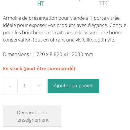
TTC
HT
Armoire de présentation pour viande à 1 porte vitrée,
idéale pour exposer vos produits avec élégance. Conçue
pour les boucheries et traiteurs, elle assure une bonne
conservation tout en offrant une visibilité optimale.
Dimensions : L 720 x P 820 x H 2030 mm
En stock (peut être commandé)
Ajouter au panier
quantité
de
Armoire
de
présentation
pour