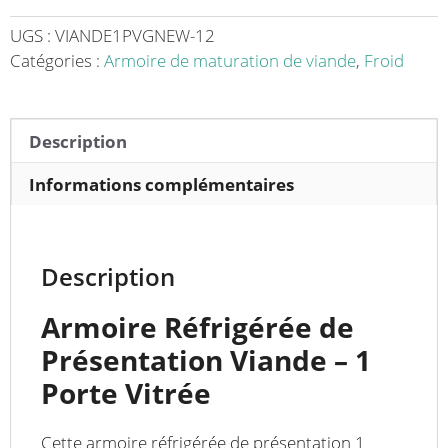
viande
1
UGS :
VIANDE1PVGNEW-12
porte
Catégories :
Armoire de maturation de viande
,
Froid
vitrée
-
Idéale
Description
pour
Boucheries
Informations complémentaires
et
Traiteurs
Description
Armoire Réfrigérée de
Présentation Viande – 1
Porte Vitrée
Cette armoire réfrigérée de présentation 1