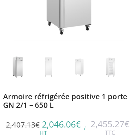
Armoire réfrigérée positive 1 porte
GN 2/1 – 650 L
2,455.27
€
2,046.06
€
2,407.13
€
/
TTC
HT