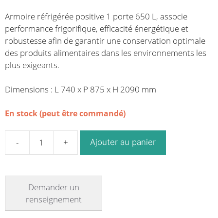
Armoire réfrigérée positive 1 porte 650 L, associe
performance frigorifique, efficacité énergétique et
robustesse afin de garantir une conservation optimale
des produits alimentaires dans les environnements les
plus exigeants.
Dimensions : L 740 x P 875 x H 2090 mm
En stock (peut être commandé)
Ajouter au panier
quantité
de
Armoire
réfrigérée
positive
1