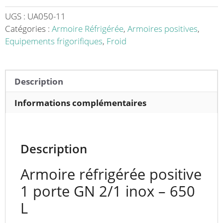
porte
GN
UGS :
UA050-11
2/1
Catégories :
Armoire Réfrigérée
,
Armoires positives
,
-
Equipements frigorifiques
,
Froid
650
L
Description
Informations complémentaires
Description
Armoire réfrigérée positive
1 porte GN 2/1 inox – 650
L