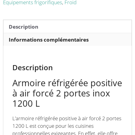
portes
Equipements frigorifiques
,
Froid
-
1200
L
Description
Informations complémentaires
Description
Armoire réfrigérée positive
à air forcé 2 portes inox
1200 L
L’armoire réfrigérée positive à air forcé 2 portes
1200 L est conçue pour les cuisines
professionnelles exigeantes. En effet, elle offre