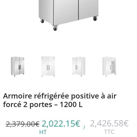
Armoire réfrigérée positive à air
forcé 2 portes – 1200 L
2,426.58
€
2,022.15
€
2,379.00
€
/
TTC
HT