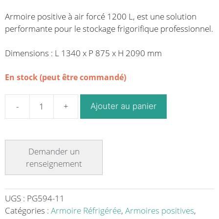
Armoire positive à air forcé 1200 L, est une solution
performante pour le stockage frigorifique professionnel.
Dimensions : L 1340 x P 875 x H 2090 mm
En stock (peut être commandé)
Ajouter au panier
quantité
de
Armoire
réfrigérée
positive
à
air
forcé
UGS :
PG594-11
2
Catégories :
Armoire Réfrigérée
,
Armoires positives
,