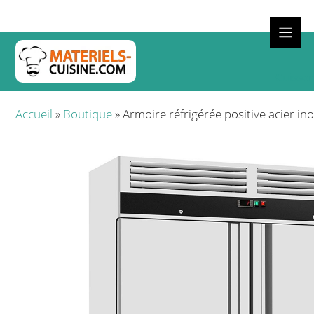
Aller
au
contenu
Cuisso
Accueil
»
Boutique
»
Armoire réfrigérée positive acier in