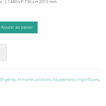
s : L 1480 x P 730 x H 2010 mm
Ajouter au panier
éfrigérée
,
Armoires positives
,
Equipements frigorifiques
,