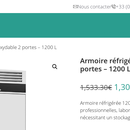
Nous contacter
+33 (
n
Froid
Inox & Hotte
Préparation
Lavage, Hygiè
oxydable 2 portes – 1200 L
Armoire réfrig
portes – 1200 
1,30
1,533.30
€
Armoire réfrigérée 120
professionnelles, labor
nécessitant un stockage