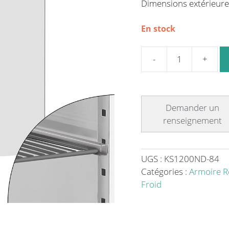
Dimensions extérieure
En stock
quantité
de
Armoire
réfrigérée
positive
acier
inoxydable
2
UGS :
KS1200ND-84
portes
Catégories :
Armoire R
-
Froid
1200
L