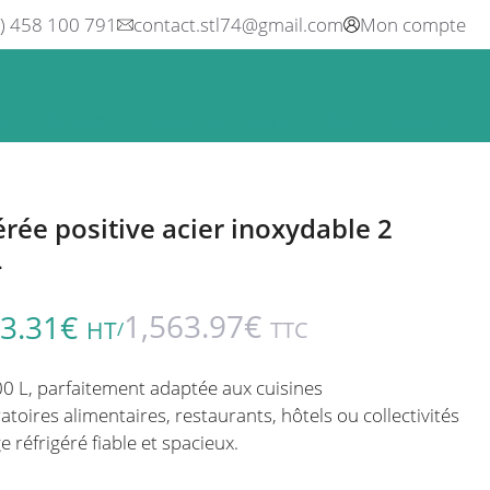
0) 458 100 791
contact.stl74@gmail.com
Mon compte
ne
Boisson
Equipement métier
Blog
Occasions
érée positive acier inoxydable 2
L
1,563.97
€
3.31
€
HT
TTC
/
0 L, parfaitement adaptée aux cuisines
atoires alimentaires, restaurants, hôtels ou collectivités
 réfrigéré fiable et spacieux.