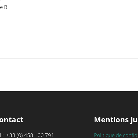
se B
ontact
Mentions ju
l : +33 (0) 458 100 791
Politique de confid