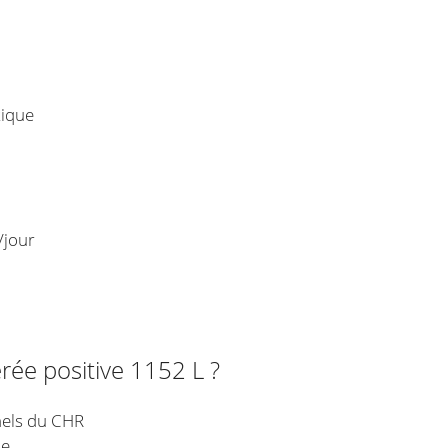
tique
/jour
érée positive 1152 L ?
nels du CHR
ne