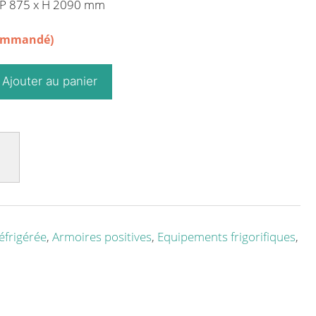
x P 875 x H 2090 mm
commandé)
Ajouter au panier
éfrigérée
,
Armoires positives
,
Equipements frigorifiques
,