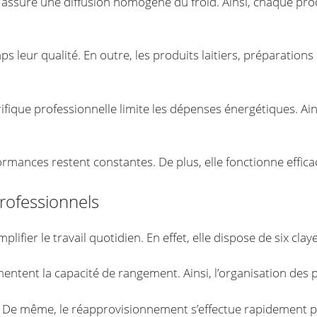
sé assure une diffusion homogène du froid. Ainsi, chaque pr
ps leur qualité. En outre, les produits laitiers, préparations
rifique professionnelle limite les dépenses énergétiques. Ai
formances restent constantes. De plus, elle fonctionne eff
rofessionnels
lifier le travail quotidien. En effet, elle dispose de six clay
ntent la capacité de rangement. Ainsi, l’organisation des pr
. De même, le réapprovisionnement s’effectue rapidement p