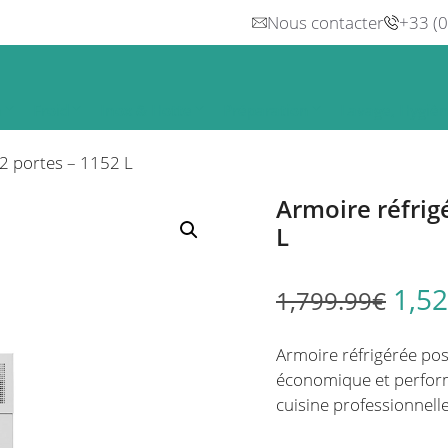
Nous contacter
+33 (
n
Froid
Inox & Hotte
Préparation
Lavage, Hygiè
 2 portes – 1152 L
Armoire réfrig
L
1,52
1,799.99
€
Armoire réfrigérée posi
économique et perform
cuisine professionnelle