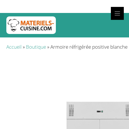
Aller
au
contenu
Cuisso
Accueil
»
Boutique
»
Armoire réfrigérée positive blanche