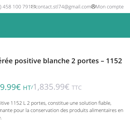
0) 458 100 791
contact.stl74@gmail.com
Mon compte
ne
Boisson
Equipement métier
Blog
Occasions
érée positive blanche 2 portes – 1152
1,835.99
€
9.99
€
HT
TTC
/
tive 1152 L 2 portes, constitue une solution fiable,
ante pour la conservation des produits alimentaires en
.