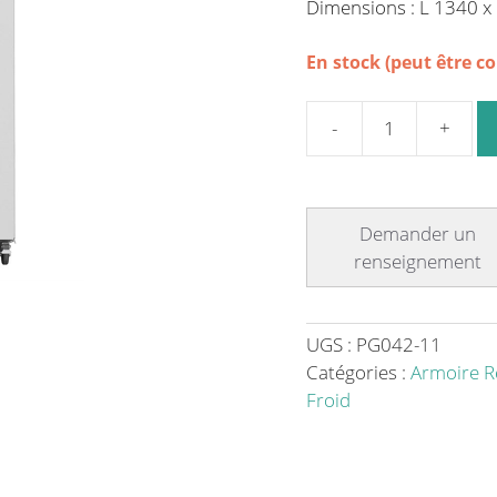
Dimensions : L 1340 
En stock (peut être 
quantité
de
Armoire
réfrigérée
positive
blanche
2
portes
UGS :
PG042-11
-
Catégories :
Armoire R
1152
Froid
L