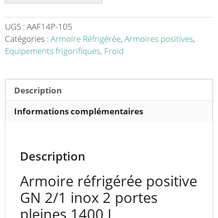
GN
2/1
tropicalisé
UGS :
AAF14P-105
inox
Catégories :
Armoire Réfrigérée
,
Armoires positives
,
2
Equipements frigorifiques
,
Froid
portes
pleines
1400
Description
L
Informations complémentaires
Description
Armoire réfrigérée positive
GN 2/1 inox 2 portes
pleines 1400 L