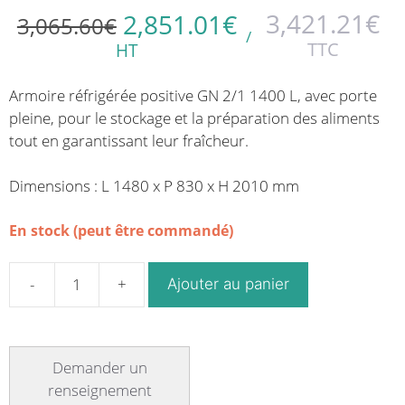
Le
Le
3,421.21
€
2,851.01
€
3,065.60
€
prix
prix
/
TTC
HT
initial
actuel
était :
est :
Armoire réfrigérée positive GN 2/1 1400 L, avec porte
3,065.60€.
2,851.01€.
pleine, pour le stockage et la préparation des aliments
tout en garantissant leur fraîcheur.
Dimensions : L 1480 x P 830 x H 2010 mm
En stock (peut être commandé)
Ajouter au panier
quantité
de
Armoire
réfrigérée
positive