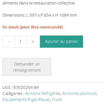
aliments dans la restauration collective.
Dimensions: L 597 x P 654 x H 1684 mm
En stock (peut être commandé)
Ajouter au panier
quantité
de
Armoire
réfrigérée
positive
Multipolar
381
porte
UGS :
83020204-84
droite
Catégories :
Armoire Réfrigérée
,
Armoires positives
,
10
Equipements frigorifiques
,
Froid
casiers