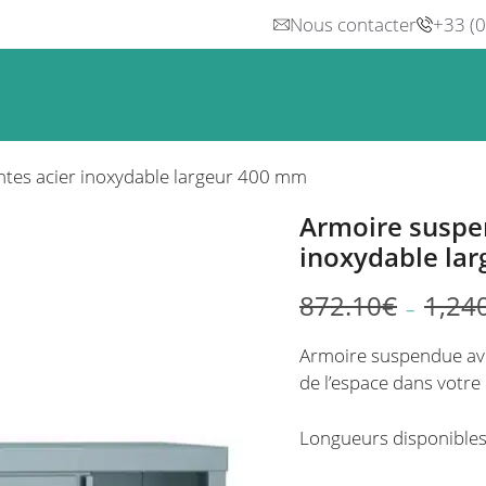
Nous contacter
+33 (
n
Froid
Inox & Hotte
Préparation
Lavage, Hygiè
ntes acier inoxydable largeur 400 mm
Armoire suspen
inoxydable la
872.10
€
1,24
–
Plage
de
Armoire suspendue ave
prix :
de l’espace dans votre 
732.56€
à
Longueurs disponibles
1,041.87€