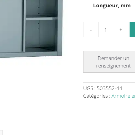
Longueur, mm
quantité
de
Armoire
suspendue
portes
coulissantes
acier
inoxydable
UGS :
503552-44
largeur
Catégories :
Armoire e
400
mm