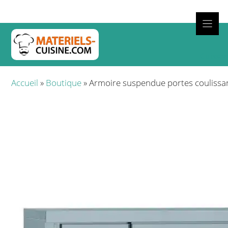
Aller
au
contenu
Cuisso
Accueil
»
Boutique
»
Armoire suspendue portes coulissa