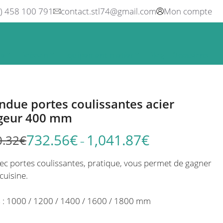
0) 458 100 791
contact.stl74@gmail.com
Mon compte
ne
Boisson
Equipement métier
Blog
Occasions
due portes coulissantes acier
rgeur 400 mm
732.56
€
1,041.87
€
0.32
€
Plage
–
de
c portes coulissantes, pratique, vous permet de gagner
prix :
cuisine.
872.10€
à
 : 1000 / 1200 / 1400 / 1600 / 1800 mm
1,240.32€