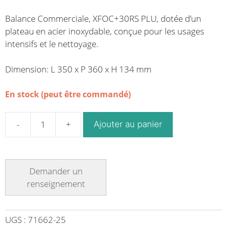
Balance Commerciale, XFOC+30RS PLU, dotée d’un
plateau en acier inoxydable, conçue pour les usages
intensifs et le nettoyage.
Dimension: L 350 x P 360 x H 134 mm
En stock (peut être commandé)
Ajouter au panier
quantité
de
Balance
commerciale
de
dernière
génération
modèle
UGS :
71662-25