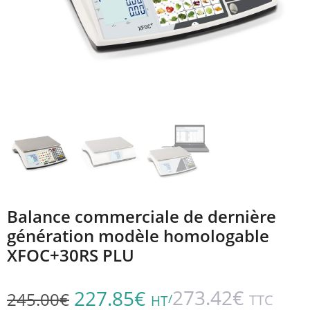
Balance commerciale de dernière
génération modèle homologable
XFOC+30RS PLU
273.42
€
227.85
€
245.00
€
/
TTC
HT