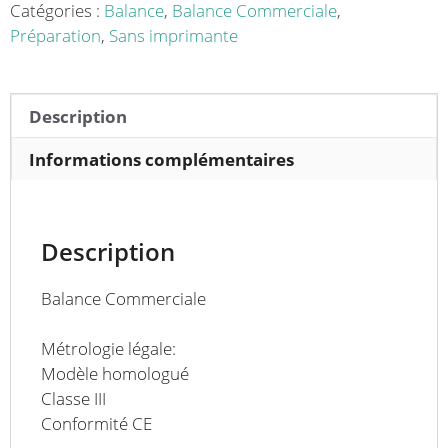
homologable
Catégories :
Balance
,
Balance Commerciale
,
XFOC+30RS
Préparation
,
Sans imprimante
PLU
Description
Informations complémentaires
Description
Balance Commerciale
Métrologie légale:
Modèle homologué
Classe III
Conformité CE