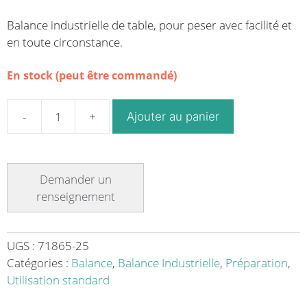
Balance industrielle de table, pour peser avec facilité et
en toute circonstance.
En stock (peut être commandé)
Ajouter au panier
quantité
de
Balance
industrielle
de
table
utilisation
standard
UGS :
71865-25
modèle
Catégories :
Balance
,
Balance Industrielle
,
Préparation
,
RXT-
Utilisation standard
150M