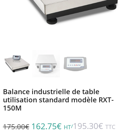
Balance industrielle de table
utilisation standard modèle RXT-
150M
195.30
€
162.75
€
175.00
€
/
TTC
HT