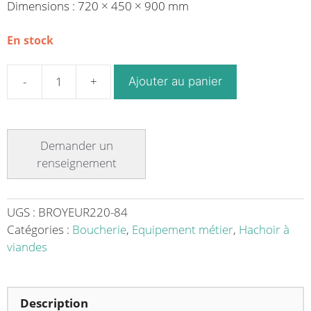
Dimensions : 720 × 450 × 900 mm
En stock
Ajouter au panier
quantité
de
Broyeur
à
os
industriel
-
capacité
UGS :
BROYEUR220-84
de
Catégories :
Boucherie
,
Equipement métier
,
Hachoir à
production
viandes
20-
60
kg/h
Description